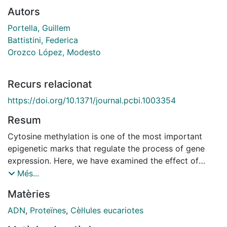
Autors
Portella, Guillem
Battistini, Federica
Orozco López, Modesto
Recurs relacionat
https://doi.org/10.1371/journal.pcbi.1003354
Resum
Cytosine methylation is one of the most important
epigenetic marks that regulate the process of gene
expression. Here, we have examined the effect of
epigenetic DNA methylation on nucleosomal stability
Més...
using molecular dynamics simulations and elastic
Matèries
deformation models. We found that methylation of
CpG steps destabilizes nucleosomes, especially when
ADN
,
Proteïnes
,
Cèl·lules eucariotes
these are placed in sites where the DNA minor groove