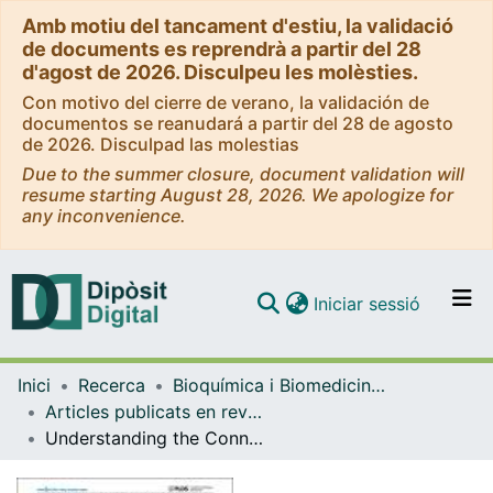
Amb motiu del tancament d'estiu, la validació
de documents es reprendrà a partir del 28
d'agost de 2026. Disculpeu les molèsties.
Con motivo del cierre de verano, la validación de
documentos se reanudará a partir del 28 de agosto
de 2026. Disculpad las molestias
Due to the summer closure, document validation will
resume starting August 28, 2026. We apologize for
any inconvenience.
(current)
Iniciar sessió
Comunitats i col·leccions
Inici
Recerca
Bioquímica i Biomedicina Molecular
Navega per tot el DD
Articles publicats en revistes (Bioquímica i Biomedicina Molecular)
Com publicar
Understanding the Connetion between Epigenetic DNA Methylation and Nucleosome Positioning from Computer Simulations
Contacte