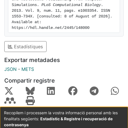
Simulations. 
PLoS Computational Biology
. 
2013. Vol. 9, num. 11, pags. e1003354. ISSN 
1553-734X. [consulted: 8 of August of 2026]. 
Available at: 
https://hdl.handle.net/2445/148000
Estadístiques
Exportar metadades
JSON
-
METS
Compartir registre
Recopilem i processem la vostra informació personal amb les
finalitats següents:
Estadístic & Registre i recuperació de
Coordinació:
CRAI UB
Avís legal
Metadades
subjectes a:
contrasenya