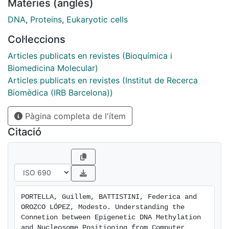
Matèries (anglès)
faces the histone core. The larger stiffness of
methylated CpG steps is a crucial factor behind the
DNA
,
Proteins
,
Eukaryotic cells
decrease in nucleosome stability. Methylation changes
Col·leccions
the positioning and phasing of the nucleosomal DNA,
altering the accessibility of DNA to regulatory
Articles publicats en revistes (Bioquímica i
proteins, and accordingly gene functionality. Our
Biomedicina Molecular)
theoretical calculations highlight a simple physical-
Articles publicats en revistes (Institut de Recerca
based explanation on the foundations of epigenetic
Biomèdica (IRB Barcelona))
signaling.
Pàgina completa de l'ítem
Citació
PORTELLA, Guillem, BATTISTINI, Federica and 
OROZCO LÓPEZ, Modesto. Understanding the 
Connetion between Epigenetic DNA Methylation 
and Nucleosome Positioning from Computer 