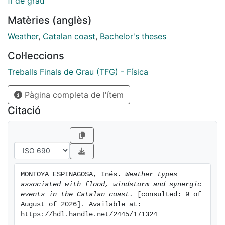
fi de grau
Matèries (anglès)
Weather
,
Catalan coast
,
Bachelor's theses
Col·leccions
Treballs Finals de Grau (TFG) - Física
Pàgina completa de l'ítem
Citació
MONTOYA ESPINAGOSA, Inés. 
Weather types 
associated with flood, windstorm and synergic 
events in the Catalan coast.
 [consulted: 9 of 
August of 2026]. Available at: 
https://hdl.handle.net/2445/171324