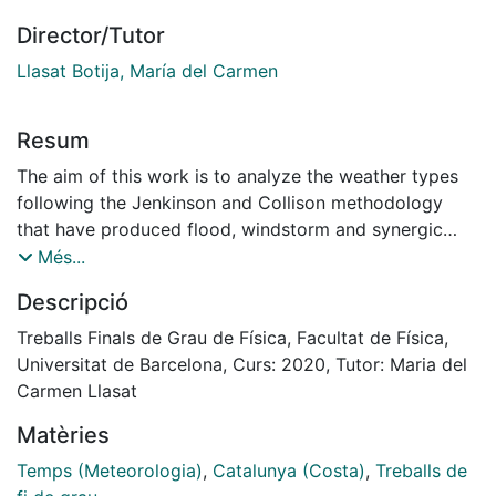
Director/Tutor
Llasat Botija, María del Carmen
Resum
The aim of this work is to analyze the weather types
following the Jenkinson and Collison methodology
that have produced flood, windstorm and synergic
events that have affected the Catalan coast during the
Més...
period 1981-2015. To do this, the events to be
Descripció
analyzed were first selected from various databases
and their distribution and temporal evolution were
Treballs Finals de Grau de Física, Facultat de Física,
analyzed. In total, 186 flood events, 37 windstorms
Universitat de Barcelona, Curs: 2020, Tutor: Maria del
and 35 synergic events have been identified. The
Carmen Llasat
results point to the predominance of the cyclonic
Matèries
weather type in the three types of events and that the
most damaging effects are those produced by
Temps (Meteorologia)
,
Catalunya (Costa)
,
Treballs de
synergic events.