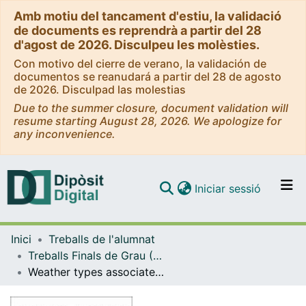
Amb motiu del tancament d'estiu, la validació
de documents es reprendrà a partir del 28
d'agost de 2026. Disculpeu les molèsties.
Con motivo del cierre de verano, la validación de
documentos se reanudará a partir del 28 de agosto
de 2026. Disculpad las molestias
Due to the summer closure, document validation will
resume starting August 28, 2026. We apologize for
any inconvenience.
(current)
Iniciar sessió
Comunitats i col·leccions
Inici
Treballs de l'alumnat
Navega per tot el DD
Treballs Finals de Grau (TFG) - Física
Com publicar
Weather types associated with flood, windstorm and synergic events in the Catalan coast
Contacte