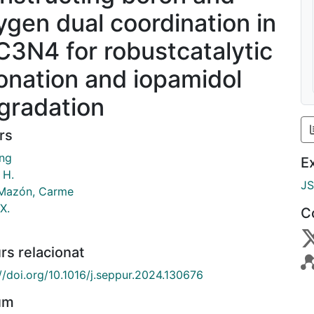
ygen dual coordination in
C3N4 for robustcatalytic
onation and iopamidol
gradation
rs
ing
E
 H.
J
Mazón, Carme
X.
C
rs relacionat
//doi.org/10.1016/j.seppur.2024.130676
um