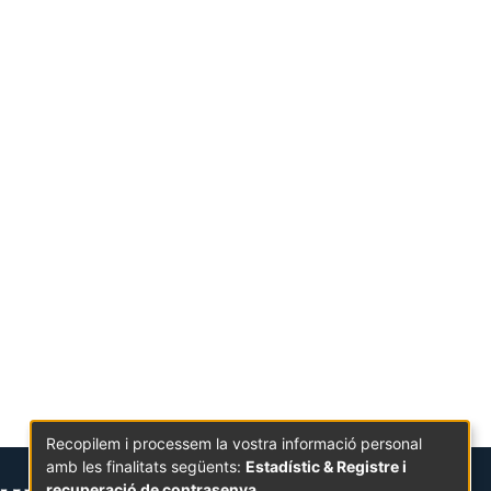
Recopilem i processem la vostra informació personal
amb les finalitats següents:
Estadístic & Registre i
recuperació de contrasenya