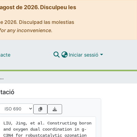
'agost de 2026. Disculpeu les
de 2026. Disculpad las molestias
for any inconvenience.
acte
Iniciar sessió
ting boron and oxygen dual coordination in g-C3N4 for robustcatalytic ozonation and iopamidol degradation
tació
LIU, Jing, et al. Constructing boron 
and oxygen dual coordination in g-
C3N4 for robustcatalytic ozonation 