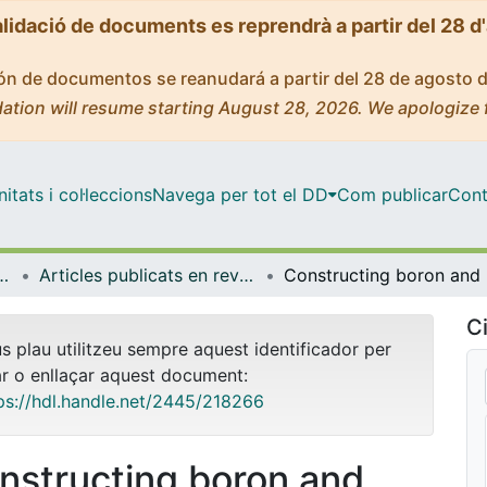
alidació de documents es reprendrà a partir del 28 d
ción de documentos se reanudará a partir del 28 de agosto 
ation will resume starting August 28, 2026. We apologize 
tats i col·leccions
Navega per tot el DD
Com publicar
Cont
mica i Química Analítica
Articles publicats en revistes (Enginyeria Química i Química Analítica)
Construc
Ci
us plau utilitzeu sempre aquest identificador per
ar o enllaçar aquest document:
ps://hdl.handle.net/2445/218266
nstructing boron and