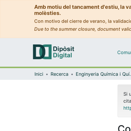
Amb motiu del tancament d'estiu, la v
molèsties.
Con motivo del cierre de verano, la valida
Due to the summer closure, document valid
Comuni
Inici
Recerca
Enginyeria Quí
Si 
cit
htt
Co