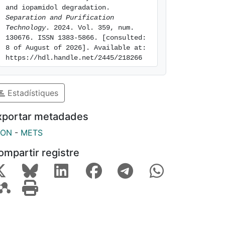
and iopamidol degradation. 
Separation and Purification 
Technology
. 2024. Vol. 359, num. 
130676. ISSN 1383-5866. [consulted: 
8 of August of 2026]. Available at: 
https://hdl.handle.net/2445/218266
Estadístiques
xportar metadades
SON
-
METS
ompartir registre