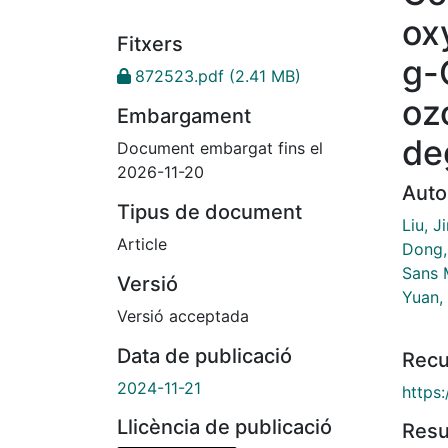
ox
Fitxers
g-
872523.pdf
(2.41 MB)
oz
Embargament
de
Document embargat fins el
2026-11-20
Auto
Tipus de document
Liu, J
Article
Dong,
Sans 
Versió
Yuan, 
Versió acceptada
Data de publicació
Recu
2024-11-21
https:
Llicència de publicació
Res