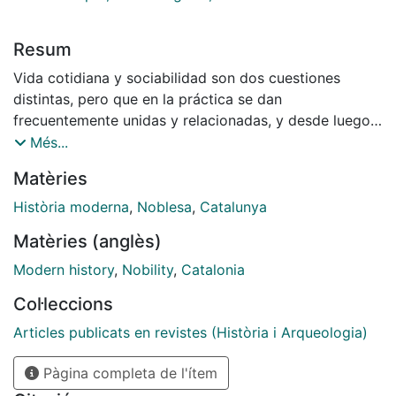
Resum
Vida cotidiana y sociabilidad son dos cuestiones
distintas, pero que en la práctica se dan
frecuentemente unidas y relacionadas, y desde luego
así era en el caso de la nobleza catalana del siglo
Més...
XVIII, en cuyo estilo de vida su unión resulta
Matèries
especialmente significativa. Para conocer la vida
cotidiana y las relaciones sociales de la nobleza
Història moderna
,
Noblesa
,
Catalunya
catalana en el setecientos pocas fuentes pueden
Matèries (anglès)
resultar más útiles y reveladoras que el famoso Calaix
de Sastre del no menos famoso Barón de Maldà. Bien
Modern history
,
Nobility
,
Catalonia
conocidos el autor y su obra, recordar algunos datos
Col·leccions
relevantes puede ayudar a comprender mejor las
peculiaridades de su vida cotidiana y de sus prácticas
Articles publicats en revistes (Història i Arqueologia)
de sociabilidad...
Pàgina completa de l'ítem