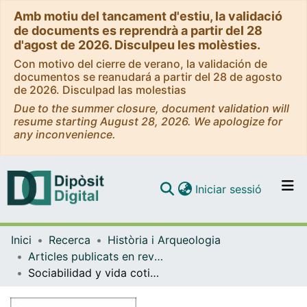
Amb motiu del tancament d'estiu, la validació
de documents es reprendrà a partir del 28
d'agost de 2026. Disculpeu les molèsties.
Con motivo del cierre de verano, la validación de
documentos se reanudará a partir del 28 de agosto
de 2026. Disculpad las molestias
Due to the summer closure, document validation will
resume starting August 28, 2026. We apologize for
any inconvenience.
(current)
Iniciar sessió
Comunitats i col·leccions
Inici
Recerca
Història i Arqueologia
Navega per tot el DD
Articles publicats en revistes (Història i Arqueologia)
Com publicar
Sociabilidad y vida cotidiana de la nobleza catalana en el siglo XVIII: el Barón de Maldá
Contacte