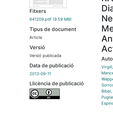
Di
Fitxers
Ne
641209.pdf
(9.59 MB)
Me
Tipus de document
An
Article
Ac
Versió
Versió publicada
Auto
Data de publicació
Virgil
Mancer
2013-09-11
Wappe
Llicència de publicació
Sorro
Biber,
Pugli
Espino