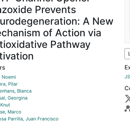
azoxide Prevents
urodegeneration: A New
chanism of Action via
tioxidative Pathway
tivation
E
rs
J
i, Noemi
a, Pilar
C
nhans, Blanca
sal, Georgina
 Knut
ese, Marco
sa Parrilla, Juan Francisco