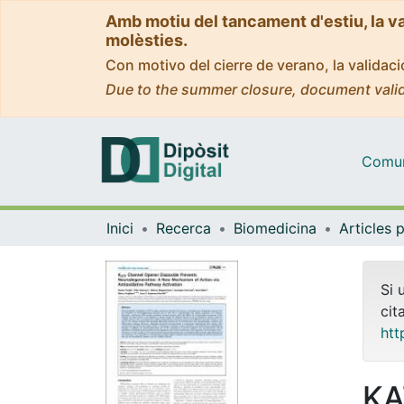
Amb motiu del tancament d'estiu, la v
molèsties.
Con motivo del cierre de verano, la valida
Due to the summer closure, document valid
Comuni
Inici
Recerca
Biomedicina
Si 
cit
htt
KA