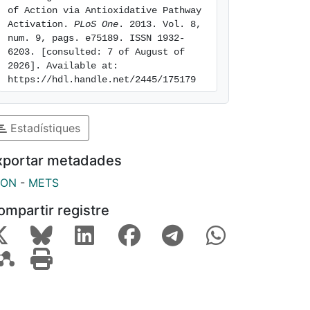
of Action via Antioxidative Pathway 
Activation. 
PLoS One
. 2013. Vol. 8, 
num. 9, pags. e75189. ISSN 1932-
6203. [consulted: 7 of August of 
2026]. Available at: 
https://hdl.handle.net/2445/175179
Estadístiques
xportar metadades
SON
-
METS
ompartir registre