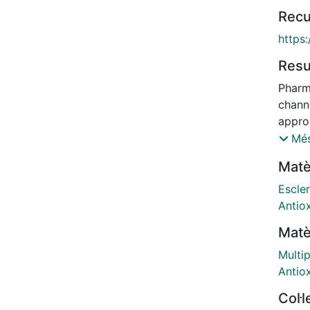
Recu
https:
Res
Pharm
chann
appro
due to
Més
For i
Matè
potass
mitoc
Escler
to be 
Antio
such a
Matè
Here, 
neuron
Multip
vivo. 
Antio
NSC-3
Col·
infla