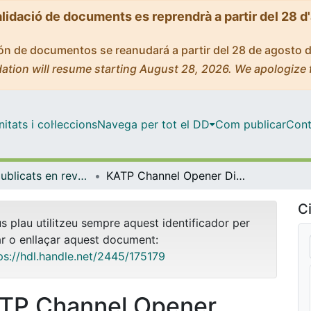
alidació de documents es reprendrà a partir del 28 d
ción de documentos se reanudará a partir del 28 de agosto 
ation will resume starting August 28, 2026. We apologize 
tats i col·leccions
Navega per tot el DD
Com publicar
Cont
Articles publicats en revistes (Biomedicina)
KATP Channel Opener Diazoxide Prevents Neurodegeneration: A New Mechanism of Action via Antioxidative Pathway Activation
Ci
us plau utilitzeu sempre aquest identificador per
ar o enllaçar aquest document:
ps://hdl.handle.net/2445/175179
TP Channel Opener