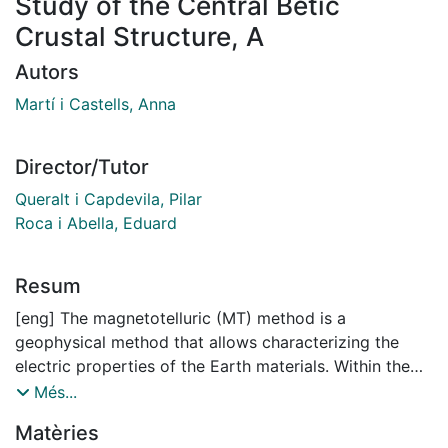
Study of the Central Betic
Crustal Structure, A
Autors
Martí i Castells, Anna
Director/Tutor
Queralt i Capdevila, Pilar
Roca i Abella, Eduard
Resum
[eng] The magnetotelluric (MT) method is a
geophysical method that allows characterizing the
electric properties of the Earth materials. Within the
frame of this method, this thesis is divided in two
Més...
parts. The first part presents a series of
Matèries
methodological contributions to the dimensionality