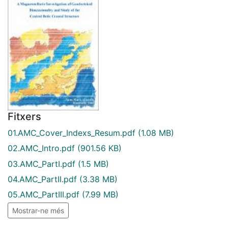
Fitxers
01.AMC_Cover_Indexs_Resum.pdf
(1.08 MB)
02.AMC_Intro.pdf
(901.56 KB)
03.AMC_PartI.pdf
(1.5 MB)
04.AMC_PartII.pdf
(3.38 MB)
05.AMC_PartIII.pdf
(7.99 MB)
Mostrar-ne més