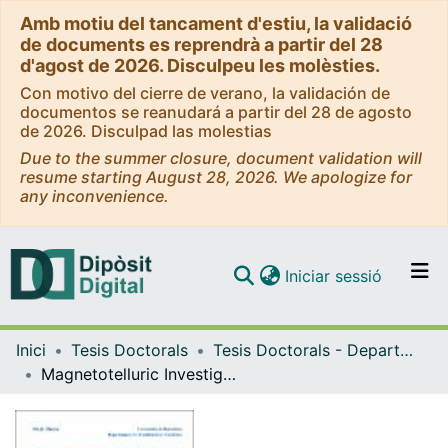
Amb motiu del tancament d'estiu, la validació
de documents es reprendrà a partir del 28
d'agost de 2026. Disculpeu les molèsties.
Con motivo del cierre de verano, la validación de
documentos se reanudará a partir del 28 de agosto
de 2026. Disculpad las molestias
Due to the summer closure, document validation will
resume starting August 28, 2026. We apologize for
any inconvenience.
(current)
Iniciar sessió
Comunitats i col·leccions
Inici
Tesis Doctorals
Tesis Doctorals - Departament - Geodinàmica i Geofísica
Navega per tot el DD
Magnetotelluric Investigation of Geoelectrical Dimensionality and Study of the Central Betic Crustal Structure, A
Com publicar
Contacte