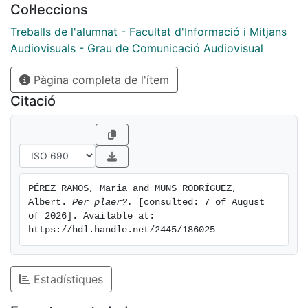
Col·leccions
Albert Muns Rodríguez; Il·luminador: Maria Pérez
Ramos i
Treballs de l'alumnat - Facultat d'Informació i Mitjans
Albert Muns Rodríguez; Direcció de so: Maria Pérez
Audiovisuals - Grau de Comunicació Audiovisual
Ramos;
Pàgina completa de l'ítem
Muntatge: Albert Muns Rodríguez; Postproducció:
Maria Pérez Ramos i
Citació
Albert Muns Rodríguez. Equip artístic: Miquel, Alberto,
Joaquim, Marta i Gerard. Drets: Resum de telenotícies
de TV3 al principi.
PÉREZ RAMOS, Maria and MUNS RODRÍGUEZ, 
Albert. 
Per plaer?.
 [consulted: 7 of August 
of 2026]. Available at: 
https://hdl.handle.net/2445/186025
Estadístiques