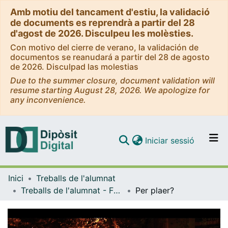
Amb motiu del tancament d'estiu, la validació
de documents es reprendrà a partir del 28
d'agost de 2026. Disculpeu les molèsties.
Con motivo del cierre de verano, la validación de
documentos se reanudará a partir del 28 de agosto
de 2026. Disculpad las molestias
Due to the summer closure, document validation will
resume starting August 28, 2026. We apologize for
any inconvenience.
(current)
Iniciar sessió
Comunitats i col·leccions
Inici
Treballs de l'alumnat
Navega per tot el DD
Treballs de l'alumnat - Facultat d'Informació i Mitjans Audiovisuals - Grau de Comunicació Audiovisual
Per plaer?
Com publicar
Contacte