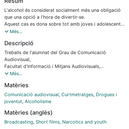
Resum
L'alcohol és considerat socialment més una obligació
que una opció a l'hora de divertir-se.
Aquest cas es dona sobre tot amb joves i adolescents,
que tenen encara més present aquesta concepció
Més...
i concentren l'èmfasi de la festa en aconseguir la
Descripció
màxima embriaguesa. A què es deu? Què ens mou a
fer-ho?
Treballs de l'alumnat del Grau de Comunicació
Audiovisual,
Facultat d'Informació i Mitjans Audiovisuals,
Universitat de Barcelona,
Més...
De la idea a la pantalla.
Matèries
Curs: 2021-2022, Tutor: Josep Rovira. // Director:
Maria Pérez Ramos i
Comunicació audiovisual
,
Curtmetratges
,
Drogues i
Albert Muns Rodríguez; Productor: Maria Pérez Ramos
joventut
,
Alcoholisme
i
Matèries (anglès)
Albert Muns Rodríguez; Guionista: Maria Pérez Ramos i
Broadcasting
,
Short films
,
Narcotics and youth
Albert Muns Rodríguez; Càmera: Maria Pérez Ramos i