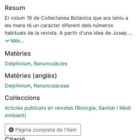
Resum
El volum 19 de Collectanea Botanica que ara teniu a
les mans té un caracter diferent deIs números
habituals de la revista. A partir d'una idea de Josep M.
Montserrat, hem aplegat un conjunt d'articles que
Més...
volen reflectir ¡'estat actual de les recerques que es
Matèries
duen a terme sobre la tribu Delphineae Warming
(Ranunculaceae).
Delphinium
,
Ranunculàcies
Matèries (anglès)
Delphinium
,
Ranunculaceae
Col·leccions
Articles publicats en revistes (Biologia, Sanitat i Medi
Ambient)
Pàgina completa de l'ítem
Citació