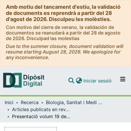
Amb motiu del tancament d'estiu, la validació
de documents es reprendrà a partir del 28
d'agost de 2026. Disculpeu les molèsties.
Con motivo del cierre de verano, la validación de
documentos se reanudará a partir del 28 de agosto
de 2026. Disculpad las molestias
Due to the summer closure, document validation will
resume starting August 28, 2026. We apologize for
any inconvenience.
(current)
Iniciar sessió
Comunitats i col·leccions
Inici
Recerca
Biologia, Sanitat i Medi Ambient
Navega per tot el DD
Articles publicats en revistes (Biologia, Sanitat i Medi Ambient)
Com publicar
Presentació volum 19 de Collectanea Botanica
Contacte