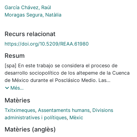
García Chávez, Raúl
Moragas Segura, Natàlia
Recurs relacionat
https://doi.org/10.5209/REAA.61980
Resum
[spa] En este trabajo se considera el proceso de
desarrollo sociopolítico de los altepeme de la Cuenca
de México durante el Posclásico Medio. Las
sociedades chichimecas resultan especialmente
Més...
interesantes para comprender los diversos procesos
Matèries
de desarrollo sociocultural en un espacio y tiempo
bien definidos. El estudio de los diversos altepeme nos
Txitximeques
,
Assentaments humans
,
Divisions
permitirá comprender las diferentes dinámicas
administratives i polítiques
,
Mèxic
sociopolíticas que se van a desarrollar por distintos
Matèries (anglès)
grupos en aras de consolidarse en el poder.