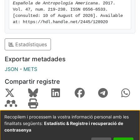
Española de Antropología Americana
. 2017. 
Vol. 47, num. 219-238. ISSN 0556-6533. 
[consulted: 10 of August of 2026]. Available 
at: https://hdl.handle.net/2445/128920
Estadístiques
Exportar metadades
JSON
-
METS
Compartir registre
Recopilem i processem la vostra informació personal amb les
finalitats següents:
Estadístic & Registre i recuperació de
Coordinació:
CRAI UB
Avís legal
Metadades
subjectes a:
contrasenya