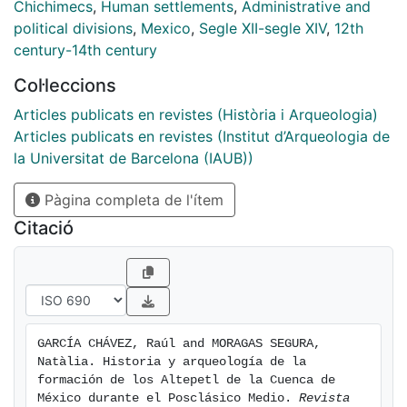
[eng] History and Archaeology of the Formation of the
Chichimecs
,
Human settlements
,
Administrative and
Altepetl in the Basin Abstract. In this paper, we
political divisions
,
Mexico
,
Segle XII-segle XIV
,
12th
consider the socio-political development process of
century-14th century
the altepetl in the Mexican Basin during the Middle
Col·leccions
Postclassic Period. Chichimec societies are especially
interesting to understand the various processes of
Articles publicats en revistes (Història i Arqueologia)
socio-cultural development in a well-defined space
Articles publicats en revistes (Institut d’Arqueologia de
and time. The study of the various altepeme will allow
la Universitat de Barcelona (IAUB))
us to understand the different socio-political dynamics
Pàgina completa de l'ítem
used by different groups in order to consolidate
themselves in power.
Citació
GARCÍA CHÁVEZ, Raúl and MORAGAS SEGURA, 
Natàlia. Historia y arqueología de la 
formación de los Altepetl de la Cuenca de 
México durante el Posclásico Medio. 
Revista 