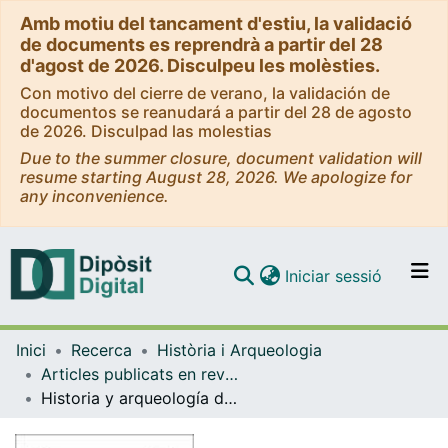
Amb motiu del tancament d'estiu, la validació
de documents es reprendrà a partir del 28
d'agost de 2026. Disculpeu les molèsties.
Con motivo del cierre de verano, la validación de
documentos se reanudará a partir del 28 de agosto
de 2026. Disculpad las molestias
Due to the summer closure, document validation will
resume starting August 28, 2026. We apologize for
any inconvenience.
(current)
Iniciar sessió
Comunitats i col·leccions
Inici
Recerca
Història i Arqueologia
Navega per tot el DD
Articles publicats en revistes (Història i Arqueologia)
Com publicar
Historia y arqueología de la formación de los Altepetl de la Cuenca de México durante el Posclásico Medio
Contacte