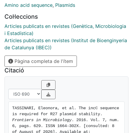
required for plasmid stability. We report the
Amino acid sequence
,
Plasmids
identification of a short DNA sequence (incC) that is
Col·leccions
essential for R27 stability. That region contains several
repeats (incC repeats), belongs to one of the three-
Articles publicats en revistes (Genètica, Microbiologia
plasmid replicons (R27 FIA-like) and is targeted by the
i Estadística)
R27 E protein. Deletion of the incC sequence
Articles publicats en revistes (Institut de Bioenginyeria
drastically reduces R27 stability both in Escherichia
de Catalunya (IBEC))
coli and in Salmonella, the effect being more
Pàgina completa de l'ítem
pronounced in this latter species. Interfering with
incC-E protein interaction must lead to a reduced
Citació
IncHI1 plasmid stability, and may represent a new
approach to combat antimicrobial resistance.
TASSINARI, Eleonora, et al. The incC sequence 
is required for R27 plasmid stability. 
Frontiers in Microbiology
. 2016. Vol. 7, num. 
6, pags. 629. ISSN 1664-302X. [consulted: 8 
of August of 2026]. Available at: 