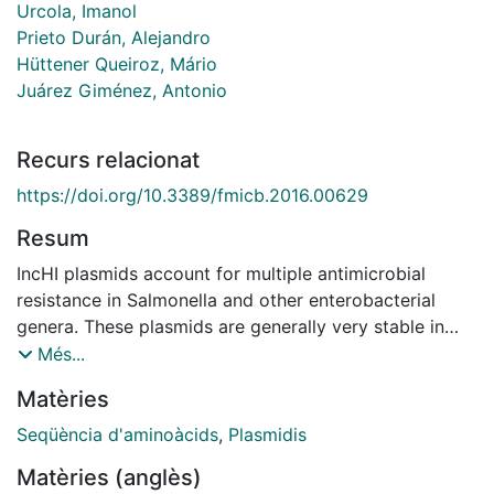
Urcola, Imanol
Prieto Durán, Alejandro
Hüttener Queiroz, Mário
Juárez Giménez, Antonio
Recurs relacionat
https://doi.org/10.3389/fmicb.2016.00629
Resum
IncHI plasmids account for multiple antimicrobial
resistance in Salmonella and other enterobacterial
genera. These plasmids are generally very stable in
their bacterial hosts. R27 is the archetype of IncHI1
Més...
plasmids. A high percentage of the R27-encoded open
Matèries
reading frames (ORFs) (66.7%) do not show similarity
to any known ORFs. We performed a deletion analysis
Seqüència d'aminoàcids
,
Plasmidis
of all non-essential R27 DNA sequences to search for
Matèries (anglès)
hitherto non-identified plasmid functions that might be