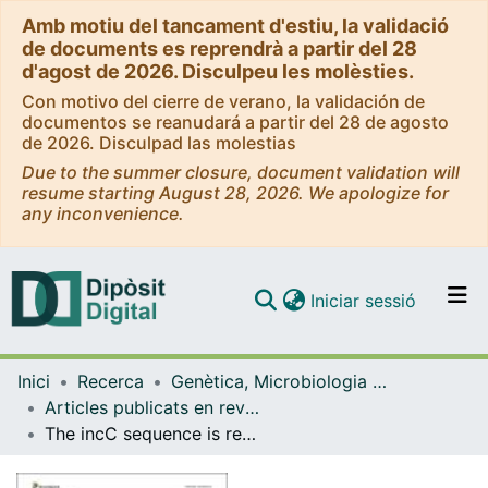
Amb motiu del tancament d'estiu, la validació
de documents es reprendrà a partir del 28
d'agost de 2026. Disculpeu les molèsties.
Con motivo del cierre de verano, la validación de
documentos se reanudará a partir del 28 de agosto
de 2026. Disculpad las molestias
Due to the summer closure, document validation will
resume starting August 28, 2026. We apologize for
any inconvenience.
(current)
Iniciar sessió
Comunitats i col·leccions
Inici
Recerca
Genètica, Microbiologia i Estadística
Navega per tot el DD
Articles publicats en revistes (Genètica, Microbiologia i Estadística)
Com publicar
The incC sequence is required for R27 plasmid stability
Contacte