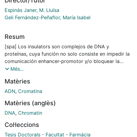
Director/Tutor
Espinàs Janer, M. Lluïsa
Geli Fernández-Peñaflor, María Isabel
Resum
[spa] Los insulators son complejos de DNA y
proteínas, cuya función no solo consiste en impedir la
comunicación enhancer-promotor y/o bloquear la
expansión del silenciamiento de la heterocromatina
Més...
como clásicamente se habían descrito. Median
Matèries
interacciones intra e intercromosomales, cuyo objetivo
fmal es la organización del genoma en diferentes
ADN
,
Cromatina
dominios, regulando por consiguiente las funciones del
Matèries (anglès)
DNA. Uno de los objetivos de esta tesis fue la
búsqueda de nuevas funciones de proteínas insulators
DNA
,
Chromatin
ya conocidas. Observamos que, en Drosophila
Col·leccions
melanogaster, la carencia de la proteína insulator
CTCF produce un retraso en el desarrollo. CTCF juega
Tesis Doctorals - Facultat - Farmàcia