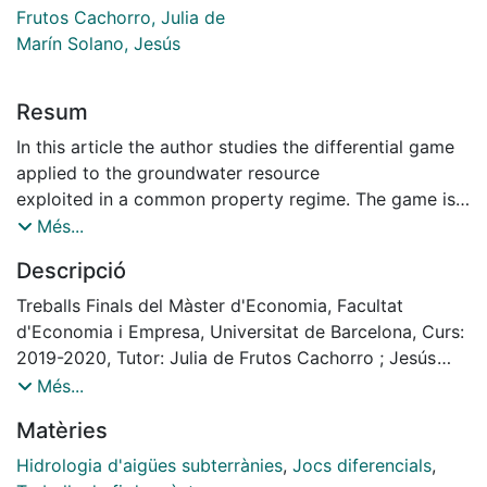
Frutos Cachorro, Julia de
Marín Solano, Jesús
Resum
In this article the author studies the differential game
applied to the groundwater resource
exploited in a common property regime. The game is
solved for two agents, who differ in their water
Més...
demand (demand asymmetry) as well as in time-
Descripció
preferences (discount rates asymmetry).
The author tries to investigate if the cooperation is
Treballs Finals del Màster d'Economia, Facultat
more beneficial than non-cooperation and if an
d'Economia i Empresa, Universitat de Barcelona, Curs:
increase in asymmetry has influence on the efficiency
2019-2020, Tutor: Julia de Frutos Cachorro ; Jesús
of the solutions. The results show that the more
Marín-Solano
Més...
heterogeneous the agents are, the less inefficient is
Matèries
the allocation of water under non-cooperation.
Moreover, the cooperation can be considered
Hidrologia d'aigües subterrànies
,
Jocs diferencials
,
beneficial for the environment, but not for the agents: