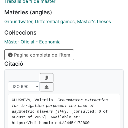
Treballs de fi de màster
a player with lower demand suffers losses in terms of
Matèries (anglès)
welfare, when the demand asymmetry is high.
Groundwater
,
Differential games
,
Master's theses
Col·leccions
Màster Oficial - Economia
Pàgina completa de l'ítem
Citació
CHUKAEVA, Valeriia. 
Groundwater extraction 
for irrigation purposes: the case of 
asymmetric players [TFM].
 [consulted: 6 of 
August of 2026]. Available at: 
https://hdl.handle.net/2445/172800