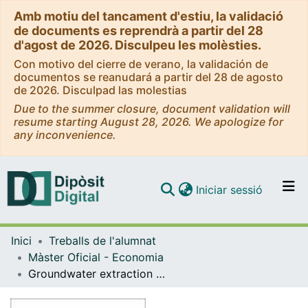
Amb motiu del tancament d'estiu, la validació
de documents es reprendrà a partir del 28
d'agost de 2026. Disculpeu les molèsties.
Con motivo del cierre de verano, la validación de
documentos se reanudará a partir del 28 de agosto
de 2026. Disculpad las molestias
Due to the summer closure, document validation will
resume starting August 28, 2026. We apologize for
any inconvenience.
(current)
Iniciar sessió
Comunitats i col·leccions
Inici
Treballs de l'alumnat
Navega per tot el DD
Màster Oficial - Economia
Com publicar
Groundwater extraction for irrigation purposes: the case of asymmetric players [TFM]
Contacte