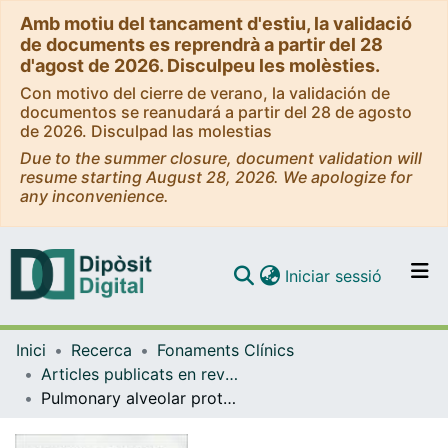
Amb motiu del tancament d'estiu, la validació
de documents es reprendrà a partir del 28
d'agost de 2026. Disculpeu les molèsties.
Con motivo del cierre de verano, la validación de
documentos se reanudará a partir del 28 de agosto
de 2026. Disculpad las molestias
Due to the summer closure, document validation will
resume starting August 28, 2026. We apologize for
any inconvenience.
(current)
Iniciar sessió
Comunitats i col·leccions
Inici
Recerca
Fonaments Clínics
Navega per tot el DD
Articles publicats en revistes (Fonaments Clínics)
Com publicar
Pulmonary alveolar proteinosis in two siblings
Contacte