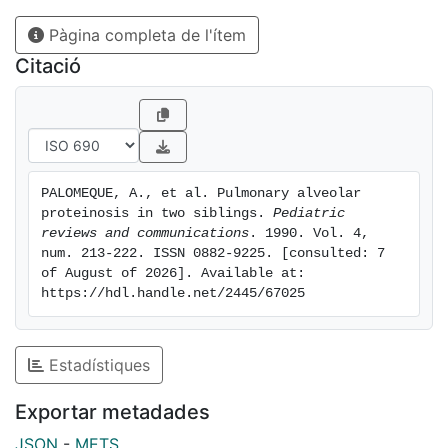
symptoms, age of the diagnosis, clinical course,
Pàgina completa de l'ítem
proven immunity disturbances, microbiological
findings and health status in all cases. We discuss the
Citació
clinical features of PAP and therapeutic approaches.
PALOMEQUE, A., et al. Pulmonary alveolar 
proteinosis in two siblings. 
Pediatric 
reviews and communications
. 1990. Vol. 4, 
num. 213-222. ISSN 0882-9225. [consulted: 7 
of August of 2026]. Available at: 
https://hdl.handle.net/2445/67025
Estadístiques
Exportar metadades
JSON
-
METS