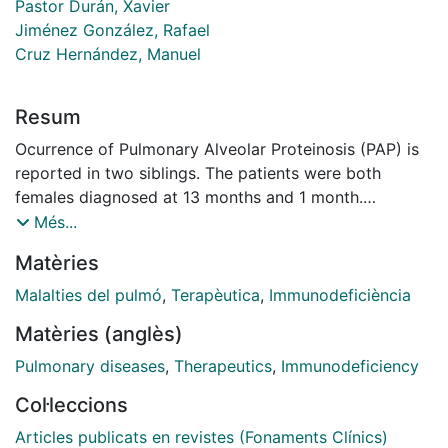
Pastor Durán, Xavier
Jiménez González, Rafael
Cruz Hernández, Manuel
Resum
Ocurrence of Pulmonary Alveolar Proteinosis (PAP) is
reported in two siblings. The patients were both
females diagnosed at 13 months and 1 month.
Gastrointestinal symptoms with vomiting and failure to
Més...
trhive started in the firts weeks of life. Impaired cell-
Matèries
mediated immunity was well documented in both girls.
The older sister is at present 12 years old; her clinical
Malalties del pulmó
,
Terapèutica
,
Immunodeficiència
evolution in stationary. The youngest died at six
Matèries (anglès)
months of age due to rapidly progressive respiratory
involvement. Six kindreds with familial ocurrence of
Pulmonary diseases
,
Therapeutics
,
Immunodeficiency
PAP involving a total of 15 cases including ours, are
Col·leccions
reviewed. The mortality rate was 73 per cent. We
tabulate sex, race, consanguinity, onset of initial
Articles publicats en revistes (Fonaments Clínics)