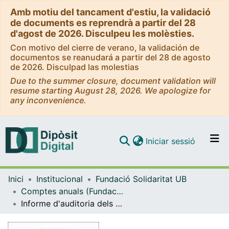
Amb motiu del tancament d'estiu, la validació
de documents es reprendrà a partir del 28
d'agost de 2026. Disculpeu les molèsties.
Con motivo del cierre de verano, la validación de
documentos se reanudará a partir del 28 de agosto
de 2026. Disculpad las molestias
Due to the summer closure, document validation will
resume starting August 28, 2026. We apologize for
any inconvenience.
(current)
Iniciar sessió
Comunitats i col·leccions
Inici
Institucional
Fundació Solidaritat UB
Navega per tot el DD
Comptes anuals (Fundació Solidaritat UB)
Com publicar
Informe d'auditoria dels comptes anuals abreujats 2022
Contacte