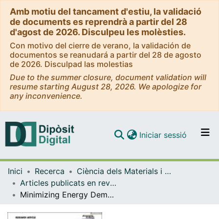
Amb motiu del tancament d'estiu, la validació
de documents es reprendrà a partir del 28
d'agost de 2026. Disculpeu les molèsties.
Con motivo del cierre de verano, la validación de
documentos se reanudará a partir del 28 de agosto
de 2026. Disculpad las molestias
Due to the summer closure, document validation will
resume starting August 28, 2026. We apologize for
any inconvenience.
(current)
Iniciar sessió
Comunitats i col·leccions
Inici
Recerca
Ciència dels Materials i Química Física
Navega per tot el DD
Articles publicats en revistes (Ciència dels Materials i Química Física)
Com publicar
Minimizing Energy Demand in the Conversion of LevulinicAcid to ‑Valerolactone via Photothermal Catalysis UsingRaney Ni
Contacte