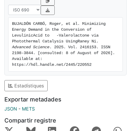
inside thereactor. The photothermal reaction required
less than 2 h and just 132 °C toreach over 95%
conversion, thereby drastically reducing the reaction
BUJALDÓN CARBÓ, Roger, et al. Minimizing 
time andenergy consumption compared to
Energy Demand in the Conversion of 
conventional reactions. Importantly, theseconditions
LevulinicAcid to   ‑Valerolactone via 
granted high catalyst reusability. This solvothermal-
Photothermal Catalysis UsingRaney Ni. 
Advanced Science
. 2025. Vol. 2416153. ISSN 
photothermalapproach could offer a sustainable
2198-3844. [consulted: 8 of August of 2026]. 
alternative for the industrial production of -
Available at: 
valerolactone.
https://hdl.handle.net/2445/220552
Estadístiques
Exportar metadades
JSON
-
METS
Compartir registre