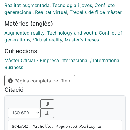
presence, psychological ownership, and awareness of
Realitat augmentada
,
Tecnologia i joves
,
Conflicte
privacy practices. However, the study clearly shows
generacional
,
Realitat virtual
,
Treballs de fi de màster
differences among the generations and thus
Matèries (anglès)
contributes to the research on augmented reality and
generational marketing. Considering cohort-specific
Augmented reality
,
Technology and youth
,
Conflict of
differences will enable practitioners to clúster
generations
,
Virtual reality
,
Master's theses
demographic groups, thus creating specific buyer
Col·leccions
personas to target more efficiently for optimised
marketing strategies, and, as a bonus, to increase the
Màster Oficial - Empresa Internacional / International
environmental sustainability of online retail.
Business
Pàgina completa de l'ítem
Citació
SCHWARZ, Michelle. 
Augmented Reality in 