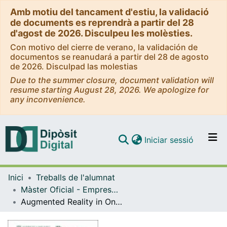
Amb motiu del tancament d'estiu, la validació
de documents es reprendrà a partir del 28
d'agost de 2026. Disculpeu les molèsties.
Con motivo del cierre de verano, la validación de
documentos se reanudará a partir del 28 de agosto
de 2026. Disculpad las molestias
Due to the summer closure, document validation will
resume starting August 28, 2026. We apologize for
any inconvenience.
(current)
Iniciar sessió
Comunitats i col·leccions
Inici
Treballs de l'alumnat
Navega per tot el DD
Màster Oficial - Empresa Internacional / International Business
Com publicar
Augmented Reality in Online Retail : Generational Differences Between Millennials and Generation Z Using Virtual Try-On’s
Contacte