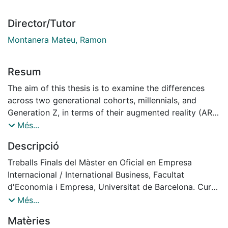
Director/Tutor
Montanera Mateu, Ramon
Resum
The aim of this thesis is to examine the differences
across two generational cohorts, millennials, and
Generation Z, in terms of their augmented reality (AR)
experience using virtual try-on’s (VTO) in online retail.
Més...
Based on a quantitative study involving an online
Descripció
survey and experiment carried out among 198
participants, the results revealed significant
Treballs Finals del Màster en Oficial en Empresa
differences in post-usage variables. Millennials
Internacional / International Business, Facultat
experienced higher hedonic value and need for touch
d'Economia i Empresa, Universitat de Barcelona. Curs:
while Gen Z experienced higher utilitarian value, ease
2020-2022. Tutor: Ramon Montanera Mateu
Més...
of use, attitude towards using and purchase intention.
Matèries
There were no statistical differences in spatial