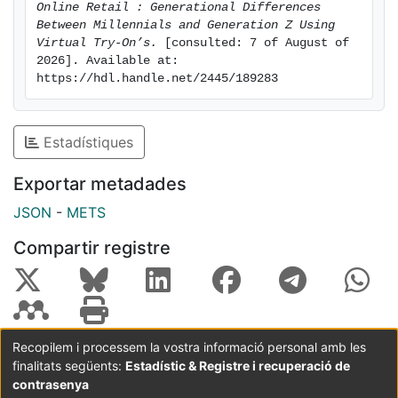
Online Retail : Generational Differences 
Between Millennials and Generation Z Using 
Virtual Try-On’s.
 [consulted: 7 of August of 
2026]. Available at: 
https://hdl.handle.net/2445/189283
Estadístiques
Exportar metadades
JSON
-
METS
Compartir registre
Recopilem i processem la vostra informació personal amb les
finalitats següents:
Estadístic & Registre i recuperació de
Coordinació:
CRAI UB
Avís legal
Metadades
subjectes a:
contrasenya