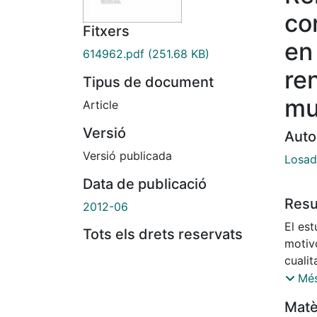
co
Fitxers
en 
614962.pdf
(251.68 KB)
re
Tipus de document
mu
Article
Versió
Auto
Versió publicada
Losad
Data de publicació
Res
2012-06
El est
Tots els drets reservats
motiv
cualit
estudi
Més
la rel
Matè
marcad