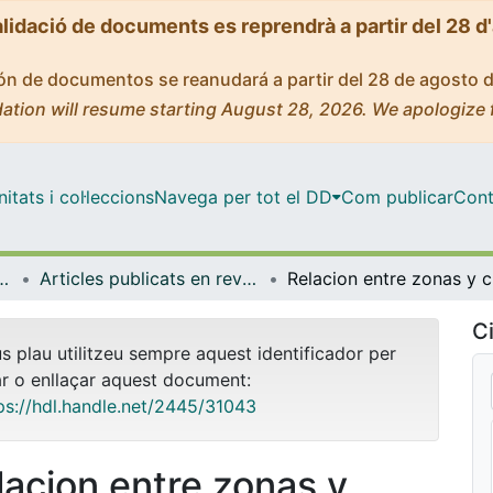
alidació de documents es reprendrà a partir del 28 d
ción de documentos se reanudará a partir del 28 de agosto 
ation will resume starting August 28, 2026. We apologize 
tats i col·leccions
Navega per tot el DD
Com publicar
Cont
l i Psicologia Quantitativa
Articles publicats en revistes (Psicologia Social i Psicologia Quantitativa)
Relacion
Ci
us plau utilitzeu sempre aquest identificador per
ar o enllaçar aquest document:
ps://hdl.handle.net/2445/31043
lacion entre zonas y