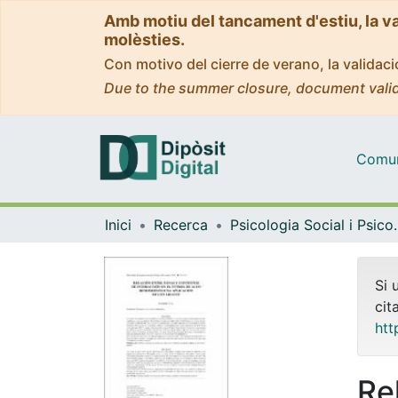
Amb motiu del tancament d'estiu, la v
molèsties.
Con motivo del cierre de verano, la valida
Due to the summer closure, document valid
Comuni
Inici
Recerca
Psicologia Socia
Si 
cit
htt
Re