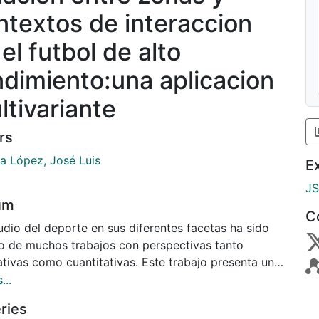
ntextos de interaccion
el futbol de alto
ndimiento:una aplicacion
ltivariante
rs
a López, José Luis
E
J
um
C
udio del deporte en sus diferentes facetas ha sido
o de muchos trabajos con perspectivas tanto
ativas como cuantitativas. Este trabajo presenta un
o sobre el fútbol desde una visión descriptiva sobre
...
ación entre los contextos de interacción y las zonas,
ries
as por la posición del balón. El diseño