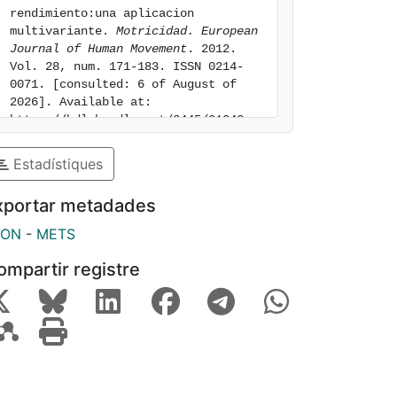
rendimiento:una aplicacion 
multivariante. 
Motricidad. European 
Journal of Human Movement
. 2012. 
Vol. 28, num. 171-183. ISSN 0214-
0071. [consulted: 6 of August of 
2026]. Available at: 
https://hdl.handle.net/2445/31043
Estadístiques
xportar metadades
SON
-
METS
ompartir registre