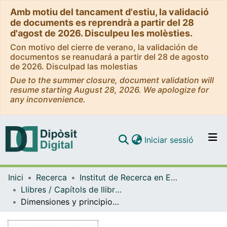
Amb motiu del tancament d'estiu, la validació
de documents es reprendrà a partir del 28
d'agost de 2026. Disculpeu les molèsties.
Con motivo del cierre de verano, la validación de
documentos se reanudará a partir del 28 de agosto
de 2026. Disculpad las molestias
Due to the summer closure, document validation will
resume starting August 28, 2026. We apologize for
any inconvenience.
(current)
Iniciar sessió
Comunitats i col·leccions
Inici
Recerca
Institut de Recerca en Educació (IRE.UB)
Navega per tot el DD
Llibres / Capítols de llibre (Institut de Recerca en Educació (IRE.UB))
Com publicar
Dimensiones y principios para el diseño de espacios educativos desde la investigación
Contacte