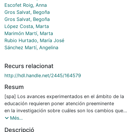
Escofet Roig, Anna
Gros Salvat, Begoña
Gros Salvat, Begoña
López Costa, Marta
Marimón Martí, Marta
Rubio Hurtado, María José
Sánchez Martí, Angelina
Recurs relacionat
http://hdl.handle.net/2445/164579
Resum
[spa] Los avances experimentados en el ámbito de la
educación requieren poner atención preeminente
en la investigación sobre cuáles son los cambios que
debería experimentar la configuración y la
Més...
organización
Descripció
del espacio de aprendizaje), así como las condiciones,