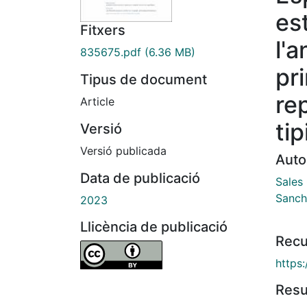
es
Fitxers
l'a
835675.pdf
(6.36 MB)
pr
Tipus de document
rep
Article
tip
Versió
Versió publicada
Auto
Data de publicació
Sales 
Sanch
2023
Llicència de publicació
Recu
https
Res