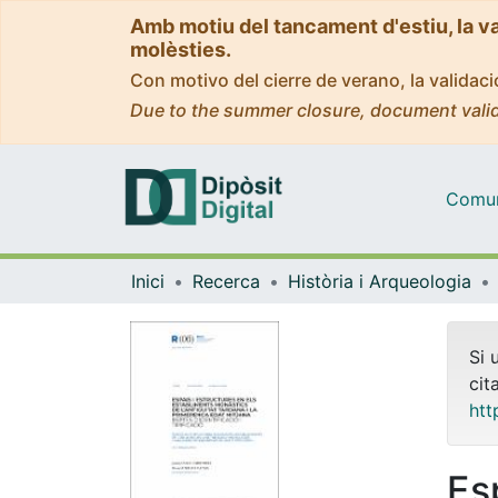
Amb motiu del tancament d'estiu, la v
molèsties.
Con motivo del cierre de verano, la valida
Due to the summer closure, document valid
Comuni
Inici
Recerca
Història i Arqueologia
Si 
cit
htt
Es