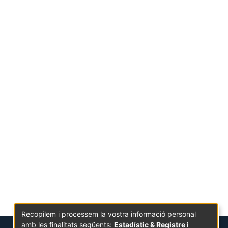
Recopilem i processem la vostra informació personal
amb les finalitats següents:
Estadístic & Registre i