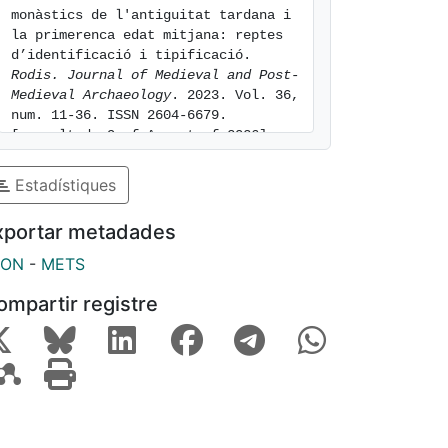
monàstics de l'antiguitat tardana i 
la primerenca edat mitjana: reptes 
d’identificació i tipificació. 
Rodis. Journal of Medieval and Post-
Medieval Archaeology
. 2023. Vol. 36, 
num. 11-36. ISSN 2604-6679. 
[consulted: 9 of August of 2026]. 
Available at: 
https://hdl.handle.net/2445/223342
Estadístiques
xportar metadades
SON
-
METS
ompartir registre