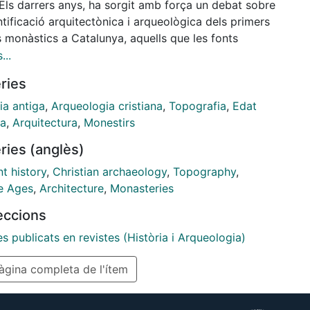
Els darrers anys, ha sorgit amb força un debat sobre
ntificació arquitectònica i arqueològica dels primers
 monàstics a Catalunya, aquells que les fonts
àries tardoantigues comencen a mencionar a partir del
...
mperi romà (s. iv i v), i a descriure i ubicar
ries
ràficament —encara que sempre de manera
cta i molt genèrica— a partir d’època visigòtica (s.
ia antiga
,
Arqueologia cristiana
,
Topografia
,
Edat
). Certament, saber quins, on i com eren aquests
na
,
Arquitectura
,
Monestirs
s monestirs és un dels grans reptes que es planteja
ries (anglès)
eologia del primer cristianisme a casa nostra.1
t history
,
Christian archaeology
,
Topography
,
act
e Ages
,
Architecture
,
Monasteries
cent years, a debate has emerged strongly about the
leccions
ectural and archaeological identification of the first
es publicats en revistes (Història i Arqueologia)
ic spaces in Catalonia, those that the late antique
ary sources begin to mention from the Late Roman
gina completa de l'ítem
 (4th and 5th centuries), and to describe and to
e topographically —although always indirectly and
enerically— from the Visigothic period (6th‑7th