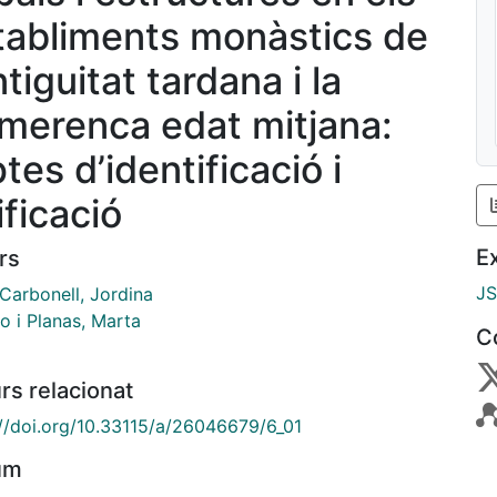
tabliments monàstics de
ntiguitat tardana i la
imerenca edat mitjana:
tes d’identificació i
ificació
E
rs
J
Carbonell, Jordina
o i Planas, Marta
C
rs relacionat
://doi.org/10.33115/a/26046679/6_01
um