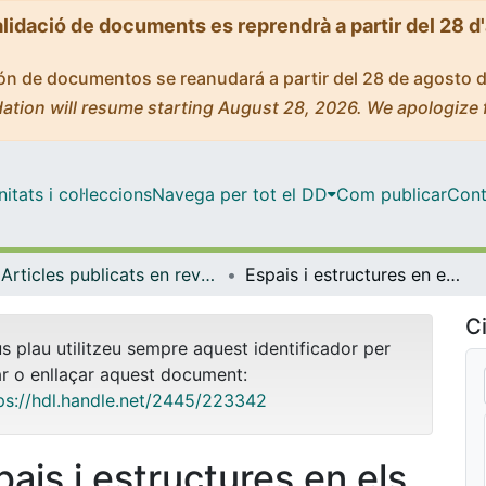
alidació de documents es reprendrà a partir del 28 d
ción de documentos se reanudará a partir del 28 de agosto 
ation will resume starting August 28, 2026. We apologize 
tats i col·leccions
Navega per tot el DD
Com publicar
Cont
Articles publicats en revistes (Història i Arqueologia)
Espais i estructures en els establiments monàstics de l'antiguitat tardana i la primerenca edat mitjana: reptes d’identificació i tipificació
Ci
us plau utilitzeu sempre aquest identificador per
ar o enllaçar aquest document:
ps://hdl.handle.net/2445/223342
pais i estructures en els