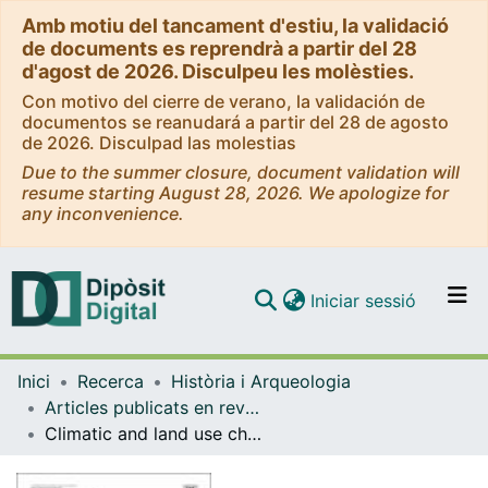
Amb motiu del tancament d'estiu, la validació
de documents es reprendrà a partir del 28
d'agost de 2026. Disculpeu les molèsties.
Con motivo del cierre de verano, la validación de
documentos se reanudará a partir del 28 de agosto
de 2026. Disculpad las molestias
Due to the summer closure, document validation will
resume starting August 28, 2026. We apologize for
any inconvenience.
(current)
Iniciar sessió
Comunitats i col·leccions
Inici
Recerca
Història i Arqueologia
Navega per tot el DD
Articles publicats en revistes (Història i Arqueologia)
Com publicar
Climatic and land use changes in the NW of Iberian Peninsula recorded in a 1,500-year record from Lake Sanabria
Contacte