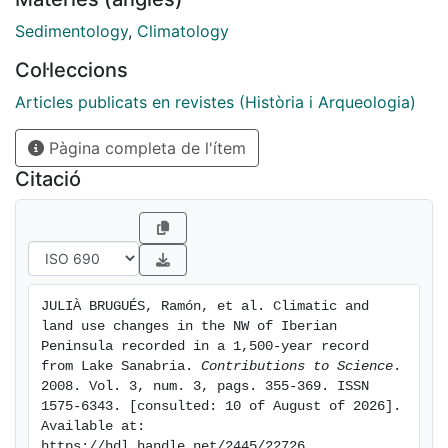
règim de precipitacions mediterrani, malgrat
l¿existència de pulsacions més fredes vers els anys
Sedimentology
,
Climatology
530 i 700 dC. Les evidències pol·líniques dels usos del
Col·leccions
sòl indiquen l'extensió d¿activitats ramaderes i
agrícoles. Aquesta fase correspon al final del període
Articles publicats en revistes (Història i Arqueologia)
càlid romà i al període càlid medieval. El canvi de
Pàgina completa de l'ítem
condicions climàtiques es produeix entre els anys 950
i 1100 dC, moment en què els valors mínims de matèria
Citació
orgànica, pol·len arbori, concentració de diatomees,
nitrogen total (TN) i mida del gra indiquen
temperatures més baixes i un règim de precipitacions
més regular. Aquest període correspon a
JULIÀ BRUGUÉS, Ramón, et al. Climatic and 
land use changes in the NW of Iberian 
Peninsula recorded in a 1,500-year record 
from Lake Sanabria. 
Contributions to Science
. 
2008. Vol. 3, num. 3, pags. 355-369. ISSN 
1575-6343. [consulted: 10 of August of 2026]. 
Available at: 
https://hdl.handle.net/2445/22726