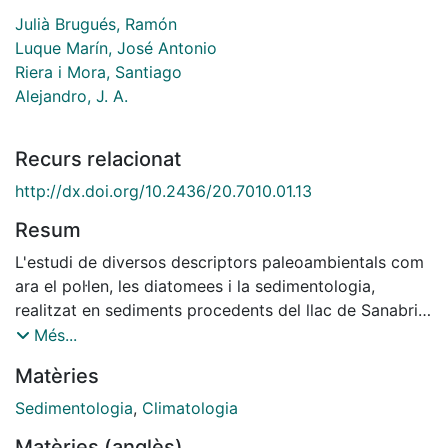
Julià Brugués, Ramón
Luque Marín, José Antonio
Riera i Mora, Santiago
Alejandro, J. A.
Recurs relacionat
http://dx.doi.org/10.2436/20.7010.01.13
Resum
L'estudi de diversos descriptors paleoambientals com
ara el pol·len, les diatomees i la sedimentologia,
realitzat en sediments procedents del llac de Sanabria
(NO de la península Ibèrica), ha aportat informació
Més...
sobre les oscil·lacions climàtiques atribuïdes als
Matèries
períodes càlids tardoromà i medieval, així com a la
petita edat del gel. Entre els anys 440 i 950 dC, el
Sedimentologia
,
Climatologia
clima es caracteritzà per temperatures suaus i un
Matèries (anglès)