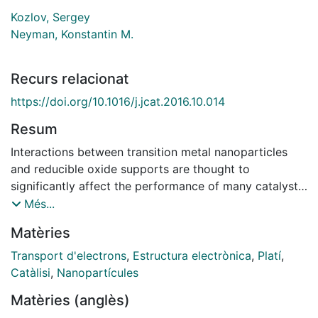
Kozlov, Sergey
Neyman, Konstantin M.
Recurs relacionat
https://doi.org/10.1016/j.jcat.2016.10.014
Resum
Interactions between transition metal nanoparticles
and reducible oxide supports are thought to
significantly affect the performance of many catalysts.
Usually, several metal-support effects act together
Més...
and cannot be separated from each other. Herein, by
Matèries
means of density-functional calculations we
succeeded to single out and quantify effects of the
Transport d'electrons
,
Estructura electrònica
,
Platí
,
metal-support electron transfer on the structure and
Catàlisi
,
Nanopartícules
electronic properties of important model Pt-ceria
Matèries (anglès)
catalysts. Namely, we considered ∼1.5 nm large Pt95