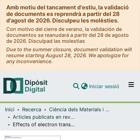
Amb motiu del tancament d'estiu, la validació
de documents es reprendrà a partir del 28
d'agost de 2026. Disculpeu les molèsties.
Con motivo del cierre de verano, la validación de
documentos se reanudará a partir del 28 de agosto
de 2026. Disculpad las molestias
Due to the summer closure, document validation will
resume starting August 28, 2026. We apologize for
any inconvenience.
(current)
Iniciar sessió
Comunitats i col·leccions
Inici
Recerca
Ciència dels Materials i Química Física
Navega per tot el DD
Articles publicats en revistes (Ciència dels Materials i Química Física)
Com publicar
Effects of electron transfer in model catalyst composed of Pt nanoparticles on CeO2(111) surface
Contacte