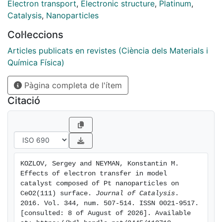
and Pt122 particles supported on CeO2(1 1 1). We
Electron transport
,
Electronic structure
,
Platinum
,
show that Pt-ceria interactions notably reconstruct Pt
Catalysis
,
Nanoparticles
nanofacets forming the interface and shift valence d-
Col·leccions
states of the Pt particles. These effects are rather
insensitive to the Pt-ceria electron transfer, at variance
Articles publicats en revistes (Ciència dels Materials i
with the electronic structure of oxygen anions at the
Química Física)
interface, which is significantly affected by the
Pàgina completa de l'ítem
electron transfer. The findings of this work and the
special modeling approach applied pave the way for
Citació
deeper analysis of electronic metal-support
interactions in catalysis.
KOZLOV, Sergey and NEYMAN, Konstantin M. 
Effects of electron transfer in model 
catalyst composed of Pt nanoparticles on 
CeO2(111) surface. 
Journal of Catalysis
. 
2016. Vol. 344, num. 507-514. ISSN 0021-9517. 
[consulted: 8 of August of 2026]. Available 