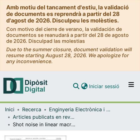
Amb motiu del tancament d'estiu, la validació
de documents es reprendrà a partir del 28
d'agost de 2026. Disculpeu les molèsties.
Con motivo del cierre de verano, la validación de
documentos se reanudará a partir del 28 de agosto
de 2026. Disculpad las molestias
Due to the summer closure, document validation will
resume starting August 28, 2026. We apologize for
any inconvenience.
(current)
Iniciar sessió
Comunitats i col·leccions
Inici
Recerca
Enginyeria Electrònica i Biomèdica
Navega per tot el DD
Articles publicats en revistes (Enginyeria Electrònica i Biomèdica)
Com publicar
Shot noise in linear macroscopic resistors
Contacte