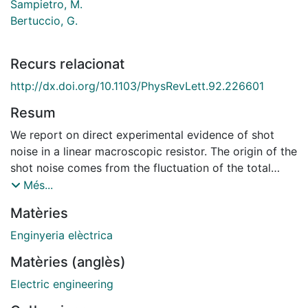
Sampietro, M.
Bertuccio, G.
Recurs relacionat
http://dx.doi.org/10.1103/PhysRevLett.92.226601
Resum
We report on direct experimental evidence of shot
noise in a linear macroscopic resistor. The origin of the
shot noise comes from the fluctuation of the total
number of charge carriers inside the resistor
Més...
associated with their diffusive motion under the
Matèries
condition that the dielectric relaxation time becomes
longer than the dynamic transit time. The present
Enginyeria elèctrica
results show that neither potential barriers nor the
Matèries (anglès)
absence of inelastic scattering are necessary to
observe shot noise in electronic devices.
Electric engineering