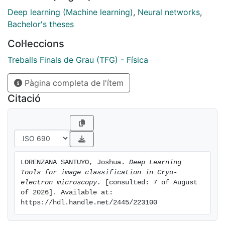
complement traditional 2D classification methods in
Deep learning (Machine learning)
,
Neural networks
,
cryo-EM.
Bachelor's theses
Col·leccions
Treballs Finals de Grau (TFG) - Física
Pàgina completa de l'ítem
Citació
LORENZANA SANTUYO, Joshua. 
Deep Learning 
Tools for image classification in Cryo-
electron microscopy.
 [consulted: 7 of August 
of 2026]. Available at: 
https://hdl.handle.net/2445/223100