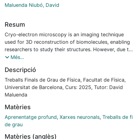
Maluenda Niubó, David
Resum
Cryo-electron microscopy is an imaging technique
used for 3D reconstruction of biomolecules, enabling
researchers to study their structures. However, due to
low signal-to-noise ratios in captured images, 2D
Més...
classification is a critical preprocessing step. This
Descripció
thesis explores the application of a deep learning
approach, specifically a similarity network, to address
Treballs Finals de Grau de Física, Facultat de Física,
this challenge.
Universitat de Barcelona, Curs: 2025, Tutor: David
A Siamese model, trained with a Triplet Loss function,
Maluenda
is used to differentiate between similar and dissimilar
Matèries
images. The model was trained on a dataset with
known ground truth and tested on two types of
Aprenentatge profund
,
Xarxes neuronals
,
Treballs de fi
unseen data: a similar dataset with ground truth and a
de grau
different dataset without the ground truth. This study
Matèries (anglès)
demonstrates the potential of deep learning to