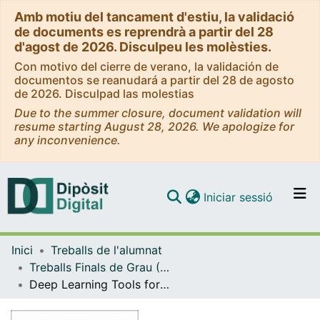
Amb motiu del tancament d'estiu, la validació
de documents es reprendrà a partir del 28
d'agost de 2026. Disculpeu les molèsties.
Con motivo del cierre de verano, la validación de
documentos se reanudará a partir del 28 de agosto
de 2026. Disculpad las molestias
Due to the summer closure, document validation will
resume starting August 28, 2026. We apologize for
any inconvenience.
(current)
Iniciar sessió
Comunitats i col·leccions
Inici
Treballs de l'alumnat
Navega per tot el DD
Treballs Finals de Grau (TFG) - Física
Com publicar
Deep Learning Tools for image classification in Cryo-electron microscopy
Contacte