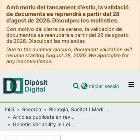
Amb motiu del tancament d'estiu, la validació
de documents es reprendrà a partir del 28
d'agost de 2026. Disculpeu les molèsties.
Con motivo del cierre de verano, la validación de
documentos se reanudará a partir del 28 de agosto
de 2026. Disculpad las molestias
Due to the summer closure, document validation will
resume starting August 28, 2026. We apologize for
any inconvenience.
(current)
Iniciar sessió
Comunitats i col·leccions
Inici
Recerca
Biologia, Sanitat i Medi Ambient
Navega per tot el DD
Articles publicats en revistes (Biologia, Sanitat i Medi Ambient)
Com publicar
Genetic Variability in Leishmaniasis-Causing <em>Leishmania infantum</em> in Humans and Dogs from North-East Spain
Contacte