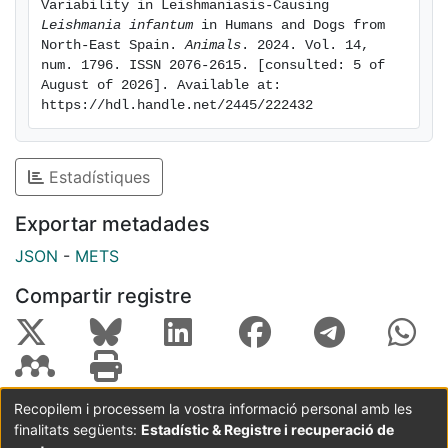
Variability in Leishmaniasis-Causing 
whereas the other RFLP genotypes were associated
Leishmania infantum
 in Humans and Dogs from 
with single SNP genotypes. These kDNA genotyping
North-East Spain. 
Animals
. 2024. Vol. 14, 
num. 1796. ISSN 2076-2615. [consulted: 5 of 
methods revealed significant intraspecific genetic
August of 2026]. Available at: 
diversity in L. infantum, demonstrating their suitability
https://hdl.handle.net/2445/222432
for fingerprinting and strain monitoring.
Keywords: Leishmania infantum; RFLP; SNP; genotype;
Estadístiques
intraspecific; kDNA.
Exportar metadades
JSON
-
METS
Compartir registre
Recopilem i processem la vostra informació personal amb les
finalitats següents:
Estadístic & Registre i recuperació de
Coordinació:
CRAI UB
Avís legal
Metadades
subjectes a: