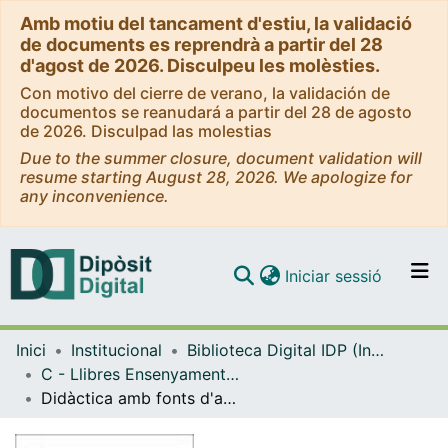
Amb motiu del tancament d'estiu, la validació
de documents es reprendrà a partir del 28
d'agost de 2026. Disculpeu les molèsties.
Con motivo del cierre de verano, la validación de
documentos se reanudará a partir del 28 de agosto
de 2026. Disculpad las molestias
Due to the summer closure, document validation will
resume starting August 28, 2026. We apologize for
any inconvenience.
(current)
Iniciar sessió
Comunitats i col·leccions
Inici
Institucional
Biblioteca Digital IDP (Institut de Desenvolupament Professional)
Navega per tot el DD
C - Llibres Ensenyament general i caràcter institucional (IDP)
Com publicar
Didàctica amb fonts d'arxius
Contacte