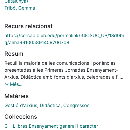
Catalunya)
Tribó, Gemma
Recurs relacionat
https://cercabib.ub.edu/permalink/34CSUC_UB/13d0bi
g/alma991005891409706708
Resum
Recull la majoria de les comunicacions i ponències
presentades a les Primeres Jornades Ensenyament-
Arxius. Didàctica amb fonts d'arxius, celebrades a l'Ice
de la Universitat de Barcelona, els dies 5,6 i 7 de
Més...
setembre de 2002
Matèries
Gestió d'arxius
,
Didàctica
,
Congressos
Col·leccions
C - Llibres Ensenyament general i caràcter