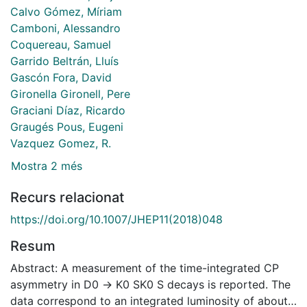
Calvo Gómez, Míriam
Camboni, Alessandro
Coquereau, Samuel
Garrido Beltrán, Lluís
Gascón Fora, David
Gironella Gironell, Pere
Graciani Díaz, Ricardo
Graugés Pous, Eugeni
Vazquez Gomez, R.
Mostra 2 més
Recurs relacionat
https://doi.org/10.1007/JHEP11(2018)048
Resum
Abstract: A measurement of the time-integrated CP
asymmetry in D0 → K0 SK0 S decays is reported. The
data correspond to an integrated luminosity of about