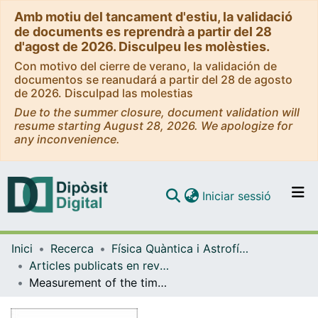
Amb motiu del tancament d'estiu, la validació
de documents es reprendrà a partir del 28
d'agost de 2026. Disculpeu les molèsties.
Con motivo del cierre de verano, la validación de
documentos se reanudará a partir del 28 de agosto
de 2026. Disculpad las molestias
Due to the summer closure, document validation will
resume starting August 28, 2026. We apologize for
any inconvenience.
(current)
Iniciar sessió
Comunitats i col·leccions
Inici
Recerca
Física Quàntica i Astrofísica
Navega per tot el DD
Articles publicats en revistes (Física Quàntica i Astrofísica)
Com publicar
Measurement of the time-integrated CP asymmetry in D 0 → KS 0 KS 0 decays
Contacte