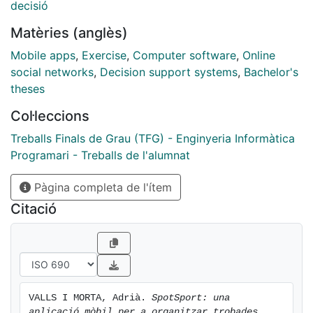
decisió
Matèries (anglès)
Mobile apps
,
Exercise
,
Computer software
,
Online
social networks
,
Decision support systems
,
Bachelor's
theses
Col·leccions
Treballs Finals de Grau (TFG) - Enginyeria Informàtica
Programari - Treballs de l'alumnat
Pàgina completa de l'ítem
Citació
VALLS I MORTA, Adrià. 
SpotSport: una 
aplicació mòbil per a organitzar trobades 