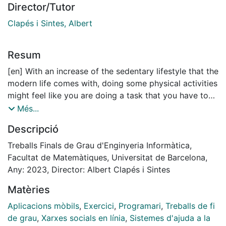
Director/Tutor
Clapés i Sintes, Albert
Resum
[en] With an increase of the sedentary lifestyle that the
modern life comes with, doing some physical activities
might feel like you are doing a task that you have to
do and not like a fun activity that you want to be
Més...
participating in, that is why i wanted to make a mobile
Descripció
application that allow you to find other people to
share and be part of a sportive activity. I have also
Treballs Finals de Grau d'Enginyeria Informàtica,
investigated recommendation and matchmaking
Facultat de Matemàtiques, Universitat de Barcelona,
services to give the user a better and closer
Any: 2023, Director: Albert Clapés i Sintes
experience.
Matèries
Aplicacions mòbils
,
Exercici
,
Programari
,
Treballs de fi
de grau
,
Xarxes socials en línia
,
Sistemes d'ajuda a la