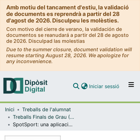
Amb motiu del tancament d'estiu, la validació
de documents es reprendrà a partir del 28
d'agost de 2026. Disculpeu les molèsties.
Con motivo del cierre de verano, la validación de
documentos se reanudará a partir del 28 de agosto
de 2026. Disculpad las molestias
Due to the summer closure, document validation will
resume starting August 28, 2026. We apologize for
any inconvenience.
(current)
Iniciar sessió
Comunitats i col·leccions
Inici
Treballs de l'alumnat
Navega per tot el DD
Treballs Finals de Grau (TFG) - Enginyeria Informàtica
Com publicar
SpotSport: una aplicació mòbil per a organitzar trobades esportives
Contacte