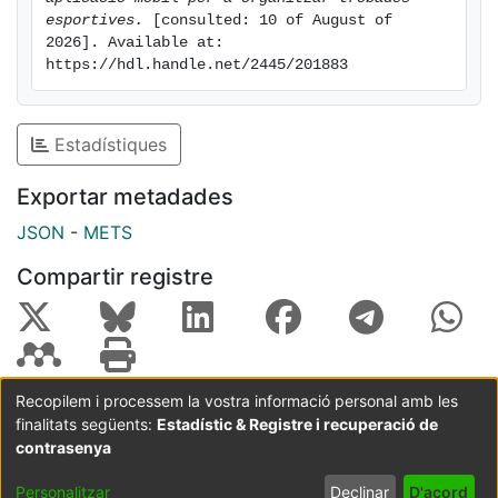
esportives.
 [consulted: 10 of August of 
2026]. Available at: 
https://hdl.handle.net/2445/201883
Estadístiques
Exportar metadades
JSON
-
METS
Compartir registre
Recopilem i processem la vostra informació personal amb les
finalitats següents:
Estadístic & Registre i recuperació de
Coordinació:
CRAI UB
Avís legal
Metadades
subjectes a:
contrasenya
Configuració
Política de
Acord
Personalitzar
Declinar
D'acord