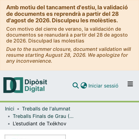
Amb motiu del tancament d'estiu, la validació
de documents es reprendrà a partir del 28
d'agost de 2026. Disculpeu les molèsties.
Con motivo del cierre de verano, la validación de
documentos se reanudará a partir del 28 de agosto
de 2026. Disculpad las molestias
Due to the summer closure, document validation will
resume starting August 28, 2026. We apologize for
any inconvenience.
(current)
Iniciar sessió
Comunitats i col·leccions
Inici
Treballs de l'alumnat
Navega per tot el DD
Treballs Finals de Grau (TFG) - Llengües i Literatures Modernes
Com publicar
L’estudiant de Txékhov
Contacte