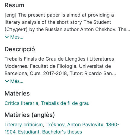
Resum
[eng] The present paper is aimed at providing a
literary analysis of the short story The Student
(Студент) by the Russian author Anton Chekhov. The
Student will be analyzed from a structural
Més...
perspective and, correspondingly, the main motive
Descripció
around which the tale is constructed will be
discussed. The structural study of the story is divided
Treballs Finals de Grau de Llengües i Literatures
into two differentiated parts: a descent and
Modernes. Facultat de Filologia. Universitat de
an ascent, both being physical and spiritual, that will
Barcelona, Curs: 2017-2018, Tutor: Ricardo San
be examined by considering the influence
Vicente
Més...
they have on the central character. Finally,
Matèries
interpretations are to be offered regarding the
transcendental conclusions to which the hero, Ivan
Crítica literària
,
Treballs de fi de grau
Velikopolsky, arrives throughout the tale. The
Matèries (anglès)
literary analysis is accompanied by a Catalan
translation of the story, which will be used as a
Literary criticism
,
Txékhov, Anton Pavlovitx, 1860-
reference when constructing the analysis.
1904. Estudiant
,
Bachelor's theses