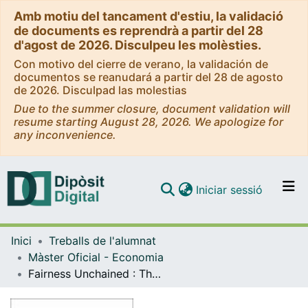
Amb motiu del tancament d'estiu, la validació
de documents es reprendrà a partir del 28
d'agost de 2026. Disculpeu les molèsties.
Con motivo del cierre de verano, la validación de
documentos se reanudará a partir del 28 de agosto
de 2026. Disculpad las molestias
Due to the summer closure, document validation will
resume starting August 28, 2026. We apologize for
any inconvenience.
(current)
Iniciar sessió
Comunitats i col·leccions
Inici
Treballs de l'alumnat
Navega per tot el DD
Màster Oficial - Economia
Com publicar
Fairness Unchained : The determinants of a fair local tax burden
Contacte