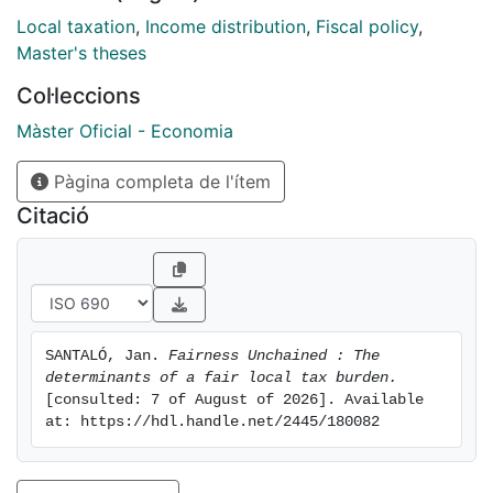
information and some possible locally-based bias
Local taxation
,
Income distribution
,
Fiscal policy
,
through a difference-in-difference treatment design.
Master's theses
We do not find a causal relationship for the tax burden
Col·leccions
patterns, while satisfaction towards public services is
found to be statistically significant. We also find
Màster Oficial - Economia
evidence of a causal relationship for social position
Pàgina completa de l'ítem
and redistribution views. The role of information is
found not interfere in the allocation of a fair local
Citació
contribution.
SANTALÓ, Jan. 
Fairness Unchained : The 
determinants of a fair local tax burden.
[consulted: 7 of August of 2026]. Available 
at: https://hdl.handle.net/2445/180082