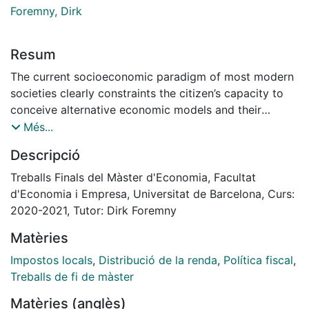
Foremny, Dirk
Resum
The current socioeconomic paradigm of most modern
societies clearly constraints the citizen’s capacity to
conceive alternative economic models and their
viability. Policy-qualifiers such as rigour or consistency
Més...
are now tarnished by social views’ reinforcement
Descripció
through changing fairness connotations among
communities.
Treballs Finals del Màster d'Economia, Facultat
We put the spotlight on the municipality of l’Ametlla
d'Economia i Empresa, Universitat de Barcelona, Curs:
del Vallès to study the possible determinants behind a
2020-2021, Tutor: Dirk Foremny
fair local tax contribution. Through a survey
Matèries
experiment and local administrative and tax records,
we assess the possible relationship between a
Impostos locals
,
Distribució de la renda
,
Política fiscal
,
perceived fair local tax contribution and (1) the local
Treballs de fi de màster
tax burden, (2) public spending, (3) social position and
Matèries (anglès)
(4) redistribution. We also control for the effect of