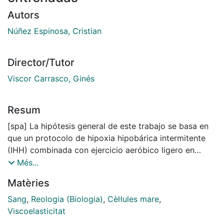
Autors
Núñez Espinosa, Cristian
Director/Tutor
Viscor Carrasco, Ginés
Resum
[spa] La hipótesis general de este trabajo se basa en
que un protocolo de hipoxia hipobárica intermitente
(IHH) combinada con ejercicio aeróbico ligero en
normoxia, puede tener un efecto beneficioso en la
Més...
regeneración de musculatura esquelética dañada y
Matèries
contribuir a una recuperación más rápida en este tipo
de lesiones. Sin embargo, el conocido efecto
Sang
,
Reologia (Biologia)
,
Cèl·lules mare
,
hematopoyético de la exposición a hipoxia y del
Viscoelasticitat
ejercicio, y el consiguiente aumento de hematocrito,