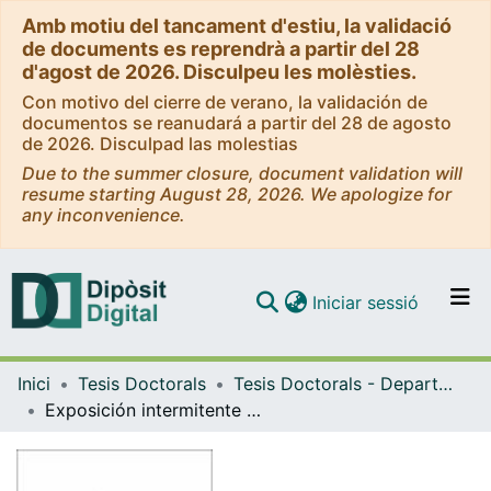
Amb motiu del tancament d'estiu, la validació
de documents es reprendrà a partir del 28
d'agost de 2026. Disculpeu les molèsties.
Con motivo del cierre de verano, la validación de
documentos se reanudará a partir del 28 de agosto
de 2026. Disculpad las molestias
Due to the summer closure, document validation will
resume starting August 28, 2026. We apologize for
any inconvenience.
(current)
Iniciar sessió
Comunitats i col·leccions
Inici
Tesis Doctorals
Tesis Doctorals - Departament - Fisiologia i Immunologia
Navega per tot el DD
Exposición intermitente a altitud simulada y ejercicio para la recuperación del daño muscular: células madre circulantes y ajustes hemorreológicos en ratas entrenadas
Com publicar
Contacte