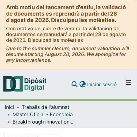
Amb motiu del tancament d'estiu, la validació
de documents es reprendrà a partir del 28
d'agost de 2026. Disculpeu les molèsties.
Con motivo del cierre de verano, la validación de
documentos se reanudará a partir del 28 de agosto
de 2026. Disculpad las molestias
Due to the summer closure, document validation will
resume starting August 28, 2026. We apologize for
any inconvenience.
(current)
Iniciar sessió
Comunitats i col·leccions
Inici
Treballs de l'alumnat
Navega per tot el DD
Màster Oficial - Economia
Com publicar
Breakthrough innovations: The impact of foreign acquisition of knowledge
Contacte