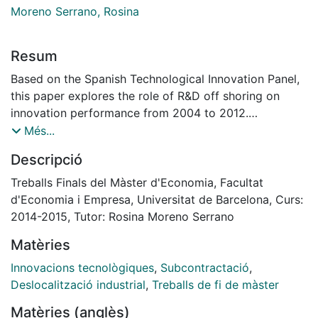
Moreno Serrano, Rosina
Resum
Based on the Spanish Technological Innovation Panel,
this paper explores the role of R&D off shoring on
innovation performance from 2004 to 2012.
Specifically, we focus our attention on the impact of
Més...
different types of off shoring governance models into
Descripció
the profitability of developing a breakthrough
innovation. Our study provides evidence that forms
Treballs Finals del Màster d'Economia, Facultat
developing a breakthrough innovation tend to beneffit
d'Economia i Empresa, Universitat de Barcelona, Curs:
more from the external acquisition of knowledge than
2014-2015, Tutor: Rosina Moreno Serrano
those engaged on incremental innovations. We also
Matèries
find evidence that acquiring knowledge from forms
outside the group is more profitable than in case they
Innovacions tecnològiques
,
Subcontractació
,
do it with forms within the group. Finally, the external
Deslocalització industrial
,
Treballs de fi de màster
acquisition of knowledge tends to present a higher
Matèries (anglès)
return on breakthrough innovation in the case of