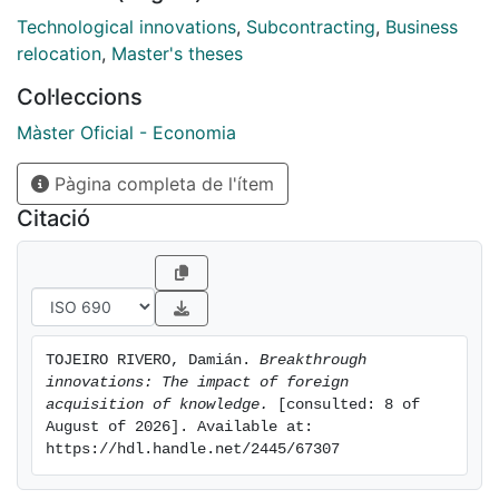
taking such knowledge from the business sector and
Technological innovations
,
Subcontracting
,
Business
not from universities or research institutions.
relocation
,
Master's theses
Col·leccions
Màster Oficial - Economia
Pàgina completa de l'ítem
Citació
TOJEIRO RIVERO, Damián. 
Breakthrough 
innovations: The impact of foreign 
acquisition of knowledge.
 [consulted: 8 of 
August of 2026]. Available at: 
https://hdl.handle.net/2445/67307