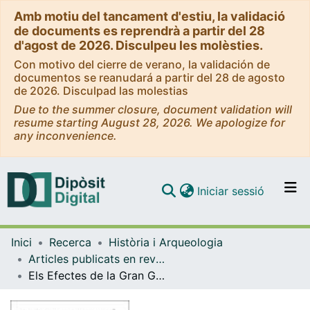
Amb motiu del tancament d'estiu, la validació
de documents es reprendrà a partir del 28
d'agost de 2026. Disculpeu les molèsties.
Con motivo del cierre de verano, la validación de
documentos se reanudará a partir del 28 de agosto
de 2026. Disculpad las molestias
Due to the summer closure, document validation will
resume starting August 28, 2026. We apologize for
any inconvenience.
(current)
Iniciar sessió
Comunitats i col·leccions
Inici
Recerca
Història i Arqueologia
Navega per tot el DD
Articles publicats en revistes (Història i Arqueologia)
Com publicar
Els Efectes de la Gran Guerra en l'obrerisme barceloní
Contacte