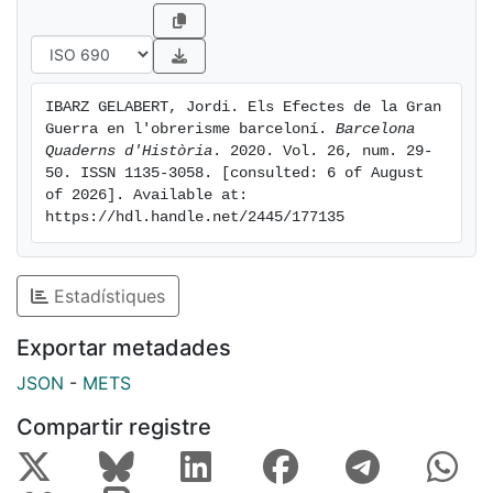
treballadores i l'obrerisme de Barcelona, tot i no patir
la guerra directament, també es van veure afectats pel
seu desenvolupament.
IBARZ GELABERT, Jordi. Els Efectes de la Gran 
Guerra en l'obrerisme barceloní. 
Barcelona 
Quaderns d'Història
. 2020. Vol. 26, num. 29-
50. ISSN 1135-3058. [consulted: 6 of August 
of 2026]. Available at: 
https://hdl.handle.net/2445/177135
Estadístiques
Exportar metadades
JSON
-
METS
Compartir registre