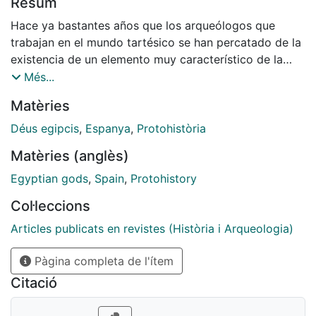
Resum
Hace ya bastantes años que los arqueólogos que
trabajan en el mundo tartésico se han percatado de la
existencia de un elemento muy característico de la
metalurgia indígena del mediodía peninsular, que
Més...
contribuye poderosamente a realzar su carácter
Matèries
orientalizante: nos referimos a las llamadas imágenes
hathóricas, de unos rasgos tan definidos que, en
Déus egipcis
,
Espanya
,
Protohistòria
principio, no han dificultado su identificación con la
Matèries (anglès)
diosa egipcia Hathor. Estas imágenes se reducen a
veces a la cabeza, que en todo caso es siempre su
Egyptian gods
,
Spain
,
Protohistory
elemento más característico, fácilmente identificable
Col·leccions
incluso cuando se presenta más o menos
distorsionado.
Articles publicats en revistes (Història i Arqueologia)
Pàgina completa de l'ítem
Citació