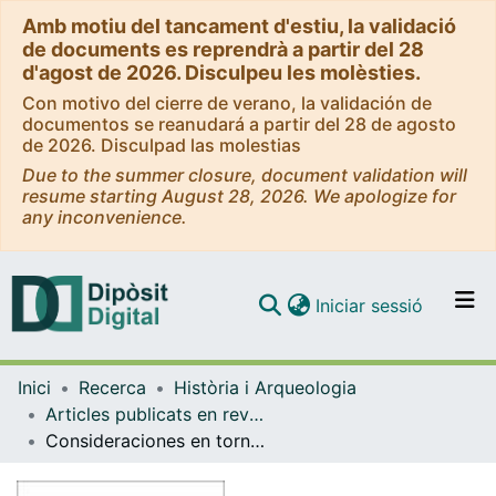
Amb motiu del tancament d'estiu, la validació
de documents es reprendrà a partir del 28
d'agost de 2026. Disculpeu les molèsties.
Con motivo del cierre de verano, la validación de
documentos se reanudará a partir del 28 de agosto
de 2026. Disculpad las molestias
Due to the summer closure, document validation will
resume starting August 28, 2026. We apologize for
any inconvenience.
(current)
Iniciar sessió
Comunitats i col·leccions
Inici
Recerca
Història i Arqueologia
Navega per tot el DD
Articles publicats en revistes (Història i Arqueologia)
Com publicar
Consideraciones en torno a la divinidad hathórica en la Hispania prerromana
Contacte