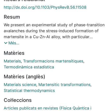
http://dx.doi.org/10.1103/PhysRevB.56.11508
Resum
We present an experimental study of phase-transition
avalanches during the stress-induced formation of
martensite in a Cu-Zn-Al alloy, with particular
attention to the effect of cycling. We have analyzed
Més...
statistically the amplitudes, durations, and energies of
Matèries
the thermal events accompanying the transition, and
found that these magnitudes distribute according to
Materials
,
Transformacions martensítiques
,
power laws in the first fifty cycles, within experimental
Termodinàmica estadística
error, with exponents
Matèries (anglès)
α
=
Materials science
,
Martensitic transformations
,
2.3
Statistical thermodynamics
±
Col·leccions
0
.
Articles publicats en revistes (Física Quàntica i