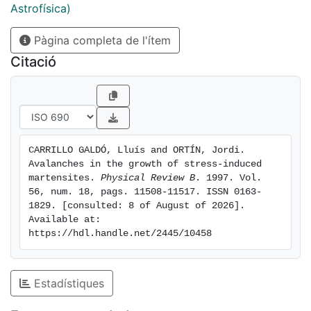
2
Astrofísica)
,
Pàgina completa de l'ítem
τ
Citació
=
2.9
±
0
.
CARRILLO GALDÓ, Lluís and ORTÍN, Jordi. 
7
Avalanches in the growth of stress-induced 
,
martensites. 
Physical Review B
. 1997. Vol. 
and
56, num. 18, pags. 11508-11517. ISSN 0163-
1829. [consulted: 8 of August of 2026]. 
ε
Available at: 
=
https://hdl.handle.net/2445/10458
1.8
±
0
Estadístiques
.
3