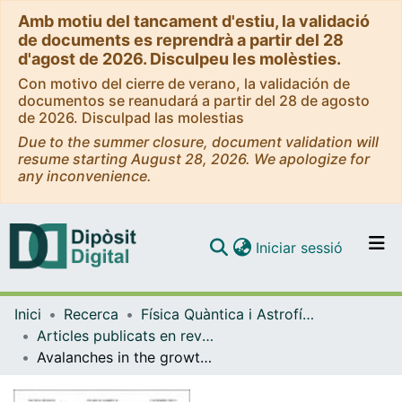
Amb motiu del tancament d'estiu, la validació
de documents es reprendrà a partir del 28
d'agost de 2026. Disculpeu les molèsties.
Con motivo del cierre de verano, la validación de
documentos se reanudará a partir del 28 de agosto
de 2026. Disculpad las molestias
Due to the summer closure, document validation will
resume starting August 28, 2026. We apologize for
any inconvenience.
(current)
Iniciar sessió
Comunitats i col·leccions
Inici
Recerca
Física Quàntica i Astrofísica
Navega per tot el DD
Articles publicats en revistes (Física Quàntica i Astrofísica)
Com publicar
Avalanches in the growth of stress-induced martensites
Contacte