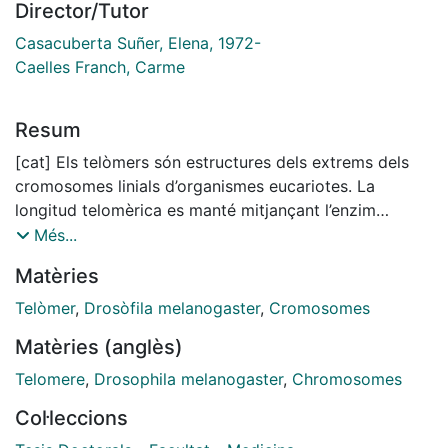
Director/Tutor
Casacuberta Suñer, Elena, 1972-
Caelles Franch, Carme
Resum
[cat] Els telòmers són estructures dels extrems dels
cromosomes linials d’organismes eucariotes. La
longitud telomèrica es manté mitjançant l’enzim
telomerasa en la majoria d’eucariotes, on s’hi troba
Més...
altament conservat. Drosophila, en canvi, empra un
Matèries
mecanisme de replicació telomèrica alternatiu: els
retrotransposons de tipus no-LTR anomenats HeT-A,
Telòmer
,
Drosòfila melanogaster
,
Cromosomes
TART i TAHRE. Estudis anteriors han hipotetitzat el
Matèries (anglès)
cicle de vida que duen a terme aquests transposons
per elongar els telòmers, no obstant, aquest encara no
Telomere
,
Drosophila melanogaster
,
Chromosomes
ha estat demostrat ni es coneixen els factors cel•lulars
Col·leccions
que hi participen. A més, no s’ha estudiat mai