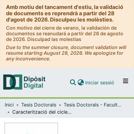
Amb motiu del tancament d'estiu, la validació
de documents es reprendrà a partir del 28
d'agost de 2026. Disculpeu les molèsties.
Con motivo del cierre de verano, la validación de
documentos se reanudará a partir del 28 de agosto
de 2026. Disculpad las molestias
Due to the summer closure, document validation will
resume starting August 28, 2026. We apologize for
any inconvenience.
(current)
Iniciar sessió
Comunitats i col·leccions
Inici
Tesis Doctorals
Tesis Doctorals - Facultat - Medicina
Navega per tot el DD
Caracterització del cicle de vida dels retrotransposons telomèrics HeT-A i TART de Drosophila melanogaster
Com publicar
Contacte