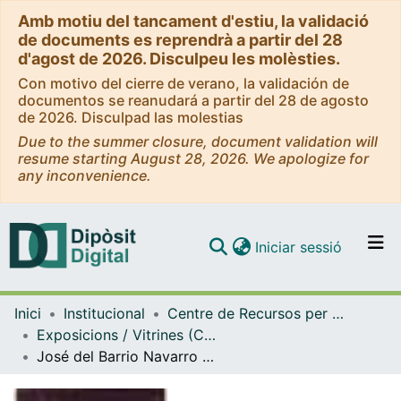
Amb motiu del tancament d'estiu, la validació
de documents es reprendrà a partir del 28
d'agost de 2026. Disculpeu les molèsties.
Con motivo del cierre de verano, la validación de
documentos se reanudará a partir del 28 de agosto
de 2026. Disculpad las molestias
Due to the summer closure, document validation will
resume starting August 28, 2026. We apologize for
any inconvenience.
(current)
Iniciar sessió
Comunitats i col·leccions
Inici
Institucional
Centre de Recursos per a l'Aprenentatge i la Investigació (CRAI-UB) - Institucional
Navega per tot el DD
Exposicions / Vitrines (CRAI-UB)
Com publicar
José del Barrio Navarro (Valladolid, 1907 - París, 1989). (2009)
Contacte