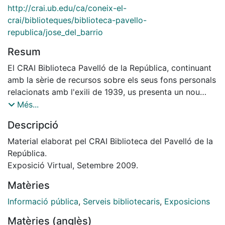
http://crai.ub.edu/ca/coneix-el-
crai/biblioteques/biblioteca-pavello-
republica/jose_del_barrio
Resum
El CRAI Biblioteca Pavelló de la República, continuant
amb la sèrie de recursos sobre els seus fons personals
relacionats amb l'exili de 1939, us presenta un nou
recull monogràfic dedicat al polític i militar José del
Més...
Barrio Navarro.
Descripció
Amb aquest nou recurs volem contribuir en
l'homenatge de qui fou protagonista -juntament amb
Material elaborat pel CRAI Biblioteca del Pavelló de la
milers de catalans- de l'exili de 1939 i, també, donar
República.
difusió al material existent als nostres fons sobre
Exposició Virtual, Setembre 2009.
aquesta figura de l'exili polític català.
Matèries
Informació pública
,
Serveis bibliotecaris
,
Exposicions
Matèries (anglès)