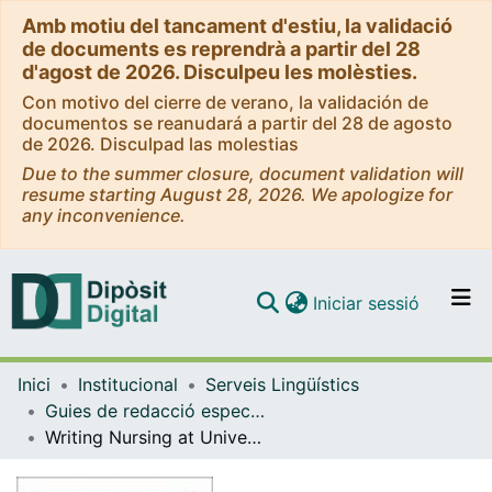
Amb motiu del tancament d'estiu, la validació
de documents es reprendrà a partir del 28
d'agost de 2026. Disculpeu les molèsties.
Con motivo del cierre de verano, la validación de
documentos se reanudará a partir del 28 de agosto
de 2026. Disculpad las molestias
Due to the summer closure, document validation will
resume starting August 28, 2026. We apologize for
any inconvenience.
(current)
Iniciar sessió
Comunitats i col·leccions
Inici
Institucional
Serveis Lingüístics
Navega per tot el DD
Guies de redacció especialitzada: Guides for Writing in Specific Disciplines (Serveis Lingüístics)
Com publicar
Writing Nursing at University
Contacte