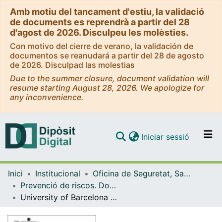
Amb motiu del tancament d'estiu, la validació
de documents es reprendrà a partir del 28
d'agost de 2026. Disculpeu les molèsties.
Con motivo del cierre de verano, la validación de
documentos se reanudará a partir del 28 de agosto
de 2026. Disculpad las molestias
Due to the summer closure, document validation will
resume starting August 28, 2026. We apologize for
any inconvenience.
(current)
Iniciar sessió
Comunitats i col·leccions
Inici
Institucional
Oficina de Seguretat, Salut i Medi Ambient (OSSMA)
Navega per tot el DD
Prevenció de riscos. Documentació (OSSMA)
Com publicar
University of Barcelona Occupational Risk Prevention Plan
Contacte