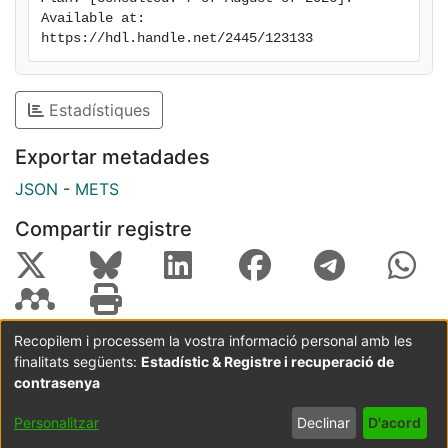
Available at: 
https://hdl.handle.net/2445/123133
Estadístiques
Exportar metadades
JSON
-
METS
Compartir registre
Recopilem i processem la vostra informació personal amb les
finalitats següents:
Estadístic & Registre i recuperació de
Coordinació:
CRAI UB
Avís legal
Metadades
subjectes a:
contrasenya
Configuració
Política de
Acord
Personalitzar
Declinar
D'acord
de cookies
privadesa
d'usuari
final