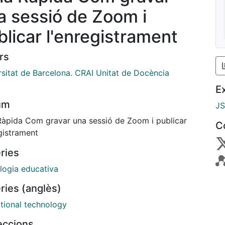
a sessió de Zoom i
blicar l'enregistrament
rs
rsitat de Barcelona. CRAI Unitat de Docència
E
um
J
Ràpida Com gravar una sessió de Zoom i publicar
C
gistrament
ries
logia educativa
ries (anglès)
tional technology
leccions