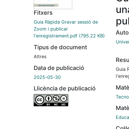
un
Fitxers
pu
Guia Ràpida Gravar sessió de
Zoom i publicar
Auto
l'enregistrament.pdf
(795.22 KB)
Unive
Tipus de document
Altres
Res
Data de publicació
Guia 
l'enre
2025-05-30
Matè
Llicència de publicació
Tecno
Matè
Educa
Col·