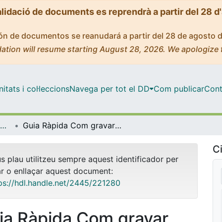
alidació de documents es reprendrà a partir del 28 d
ción de documentos se reanudará a partir del 28 de agosto 
ation will resume starting August 28, 2026. We apologize 
tats i col·leccions
Navega per tot el DD
Com publicar
Cont
TECNOLOGIA EDUCATIVA (TAC/TIC)
Guia Ràpida Com gravar una sessió de Zoom i publicar l'enregistrament
Ci
us plau utilitzeu sempre aquest identificador per
ar o enllaçar aquest document:
ps://hdl.handle.net/2445/221280
ia Ràpida Com gravar