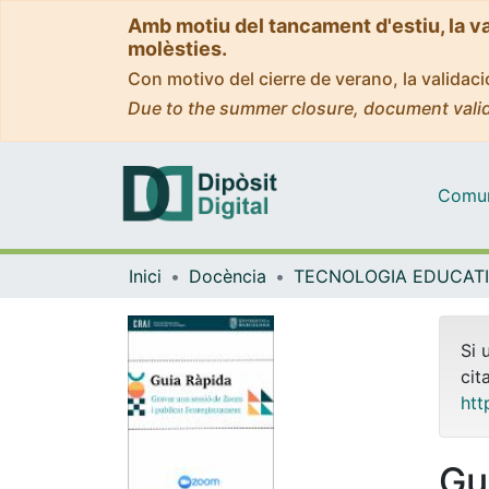
Amb motiu del tancament d'estiu, la v
molèsties.
Con motivo del cierre de verano, la valida
Due to the summer closure, document valid
Comuni
Inici
Docència
Si 
cit
htt
Gu