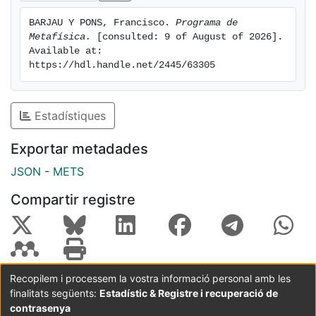
BARJAU Y PONS, Francisco. 
Programa de 
Metafísica.
 [consulted: 9 of August of 2026]. 
Available at: 
https://hdl.handle.net/2445/63305
Estadístiques
Exportar metadades
JSON
-
METS
Compartir registre
Recopilem i processem la vostra informació personal amb les
finalitats següents:
Estadístic & Registre i recuperació de
Coordinació:
CRAI UB
Avís legal
Metadades
subjectes a:
contrasenya