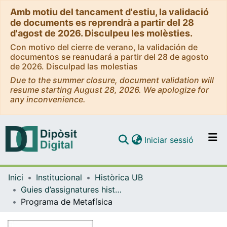
Amb motiu del tancament d'estiu, la validació
de documents es reprendrà a partir del 28
d'agost de 2026. Disculpeu les molèsties.
Con motivo del cierre de verano, la validación de
documentos se reanudará a partir del 28 de agosto
de 2026. Disculpad las molestias
Due to the summer closure, document validation will
resume starting August 28, 2026. We apologize for
any inconvenience.
(current)
Iniciar sessió
Comunitats i col·leccions
Inici
Institucional
Històrica UB
Navega per tot el DD
Guies d’assignatures històriques - Universitat de Barcelona
Com publicar
Programa de Metafísica
Contacte