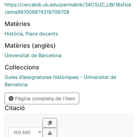
https://cercabib.ub.edu/permalink/34CSUC_UB/18sfiok
/alma991009874319706708
Matèries
Història
,
Plans docents
Matèries (anglès)
Universitat de Barcelona
Col·leccions
Guies d’assignatures històriques - Universitat de
Barcelona
Pàgina completa de l'ítem
Citació