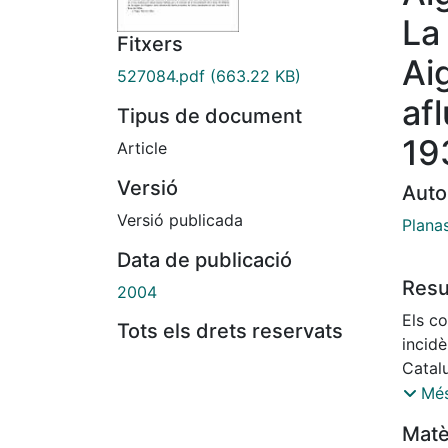
La
Fitxers
Ai
527084.pdf
(663.22 KB)
af
Tipus de document
19
Article
Versió
Auto
Versió publicada
Plana
Data de publicació
Res
2004
Els co
Tots els drets reservats
incid
Catalu
movim
Més
almeny
Matè
amena