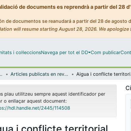
alidació de documents es reprendrà a partir del 28 d
ción de documentos se reanudará a partir del 28 de agosto 
ation will resume starting August 28, 2026. We apologize 
tats i col·leccions
Navega per tot el DD
Com publicar
Cont
titucions, Política i Economia Mundial
Articles publicats en revistes (Història Econòmica, Institucions, Política i Economia Mundial)
Aigua i conflicte
Ci
us plau utilitzeu sempre aquest identificador per
ar o enllaçar aquest document:
ps://hdl.handle.net/2445/114508
ua i conflicte territorial.