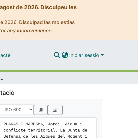
'agost de 2026. Disculpeu les
de 2026. Disculpad las molestias
for any inconvenience.
acte
Iniciar sessió
 territorial. La Junta de Defensa de les Aigües del Mogent i altres afluents del Besòs (1910-1936)
tació
PLANAS I MARESMA, Jordi. Aigua i 
conflicte territorial. La Junta de 
Defensa de les Aigües del Mogent i 