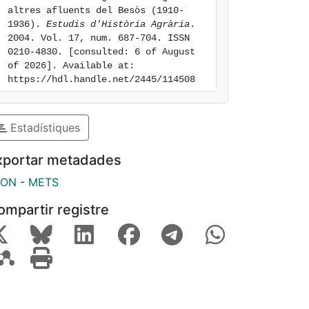
altres afluents del Besòs (1910-
1936). 
Estudis d'Història Agrària
. 
2004. Vol. 17, num. 687-704. ISSN 
0210-4830. [consulted: 6 of August 
of 2026]. Available at: 
https://hdl.handle.net/2445/114508
Estadístiques
xportar metadades
SON
-
METS
ompartir registre