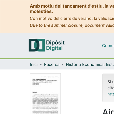
Amb motiu del tancament d'estiu, la v
molèsties.
Con motivo del cierre de verano, la valida
Due to the summer closure, document valid
Comuni
Inici
Recerca
Història Econòmica, Ins
Si 
cit
htt
Aig