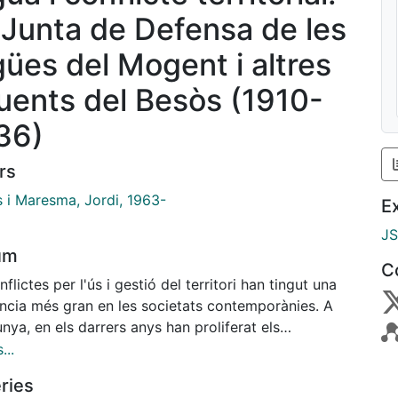
 Junta de Defensa de les
gües del Mogent i altres
luents del Besòs (1910-
36)
rs
s i Maresma, Jordi, 1963-
E
J
um
C
nflictes per l'ús i gestió del territori han tingut una
ència més gran en les societats contemporànies. A
nya, en els darrers anys han proliferat els
ents d'oposició a projectes o actuacions que -
...
s així ho entenien els seus protagonistes-
ries
çaven l'entorn natural o social immediat. Aquests