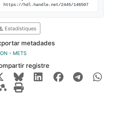
https://hdl.handle.net/2445/146507
Estadístiques
xportar metadades
SON
-
METS
ompartir registre