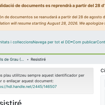
alidació de documents es reprendrà a partir del 28 d
ción de documentos se reanudará a partir del 28 de agosto 
ation will resume starting August 28, 2026. We apologize 
tats i col·leccions
Navega per tot el DD
Com publicar
Cont
Treballs Finals de Grau (TFG) - Comunicació Audiovisual
Resistiré
Ci
us plau utilitzeu sempre aquest identificador per
ar o enllaçar aquest document:
ps://hdl.handle.net/2445/146507
sistiré