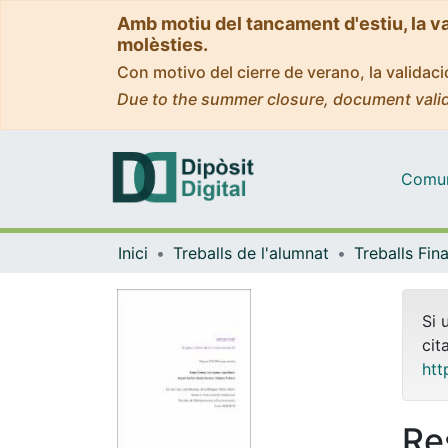
Amb motiu del tancament d'estiu, la v
molèsties.
Con motivo del cierre de verano, la valida
Due to the summer closure, document valid
Comuni
Inici
Treballs de l'alumnat
Si 
cit
htt
Re