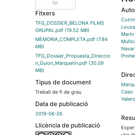
Auto
Fitxers
Cotri
TFG_DOSSIER_BELONA FILMS
Louzao
GRUPAL.pdf
(19.52 MB)
Marín 
MEMORIA_COMPLETA.pdf
(7.84
Muñoz
MB)
Navar
Prohe
TFG_Dossier_Propuesta_Direccio
n_Guion_Marquetin.pdf
(30.09
MB)
Dire
Tipus de document
Marqu
Caso 
Treball de fi de grau
Valer
Data de publicació
2019-06-26
Res
Llicència de publicació
Exper
una ép