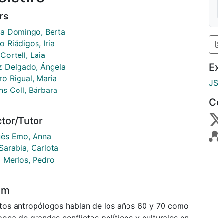
rs
na Domingo, Berta
 Riádigos, Iria
Cortell, Laia
E
 Delgado, Ángela
ro Rigual, Maria
J
ns Coll, Bárbara
C
ctor/Tutor
ès Emo, Anna
Sarabia, Carlota
o Merlos, Pedro
um
tos antropólogos hablan de los años 60 y 70 como
oca de grandes conflictos políticos y culturales en