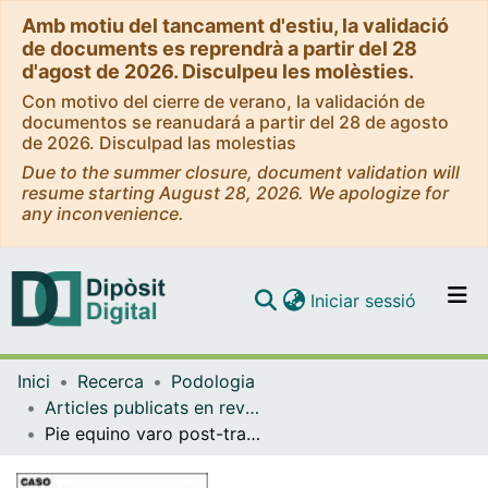
Amb motiu del tancament d'estiu, la validació
de documents es reprendrà a partir del 28
d'agost de 2026. Disculpeu les molèsties.
Con motivo del cierre de verano, la validación de
documentos se reanudará a partir del 28 de agosto
de 2026. Disculpad las molestias
Due to the summer closure, document validation will
resume starting August 28, 2026. We apologize for
any inconvenience.
(current)
Iniciar sessió
Comunitats i col·leccions
Inici
Recerca
Podologia
Navega per tot el DD
Articles publicats en revistes (Podologia)
Com publicar
Pie equino varo post-traumático
Contacte