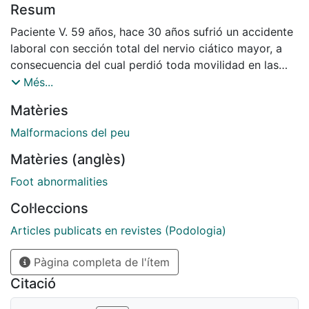
Resum
Paciente V. 59 años, hace 30 años sufrió un accidente
laboral con sección total del nervio ciático mayor, a
consecuencia del cual perdió toda movilidad en las
extremidad derecha, fue intervenido varias veces,
Més...
hasta la artrodesis fija total del tarso posterior y
Matèries
anterior, dismetría de 3, 5 cm. El motivo de la consulta
es la persistencia de algias generalizas en el pie afecto
Malformacions del peu
y relata el fracaso de todos los tratamientos
Matèries (anglès)
efectuados hasta la actualidad. Apreciamos un
trastorno general del equilibrio, marcha inestable,
Foot abnormalities
ausencia total de la movilidad articular en pie derecho,
Col·leccions
piel apergaminada y trastornos vasculares.
Articles publicats en revistes (Podologia)
Pàgina completa de l'ítem
Citació