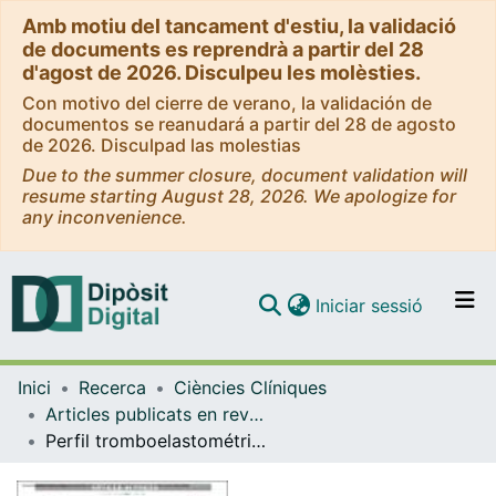
Amb motiu del tancament d'estiu, la validació
de documents es reprendrà a partir del 28
d'agost de 2026. Disculpeu les molèsties.
Con motivo del cierre de verano, la validación de
documentos se reanudará a partir del 28 de agosto
de 2026. Disculpad las molestias
Due to the summer closure, document validation will
resume starting August 28, 2026. We apologize for
any inconvenience.
(current)
Iniciar sessió
Comunitats i col·leccions
Inici
Recerca
Ciències Clíniques
Navega per tot el DD
Articles publicats en revistes (Ciències Clíniques)
Com publicar
Perfil tromboelastométrico y coagulopatía aguda del paciente politraumatizado: implicaciones clínicas y pronósticas
Contacte