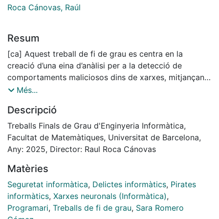
Roca Cánovas, Raúl
Resum
[ca] Aquest treball de fi de grau es centra en la
creació d’una eina d’anàlisi per a la detecció de
comportaments maliciosos dins de xarxes, mitjançant
l’anàlisi de fitxers PCAP. Amb l’augment de les
Més...
amenaces a la ciberseguretat, és molt important tenir
Descripció
eines eficaces per identificar i prevenir atacs com
escanejos de ports, atacs DDoS, exfiltració de dades i
Treballs Finals de Grau d'Enginyeria Informàtica,
altres comportaments sospitosos que poden
Facultat de Matemàtiques, Universitat de Barcelona,
amenaçar la integritat d’una xarxa.
Any: 2025, Director: Raul Roca Cánovas
Matèries
Per aquest motiu, l’objectiu principal d’aquest projecte
ha estat dissenyar i desenvolupar una eina que permeti
Seguretat informàtica
,
Delictes informàtics
,
Pirates
detectar de manera automàtica aquests
informàtics
,
Xarxes neuronals (Informàtica)
,
comportaments a partir de l’anàlisi de fitxers PCAP.
Programari
,
Treballs de fi de grau
,
Sara Romero
Aquests fitxers contenen informació detallada sobre el