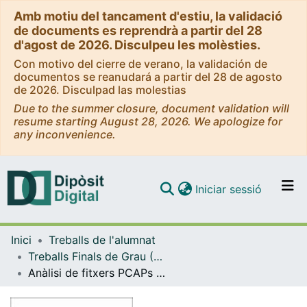
Amb motiu del tancament d'estiu, la validació
de documents es reprendrà a partir del 28
d'agost de 2026. Disculpeu les molèsties.
Con motivo del cierre de verano, la validación de
documentos se reanudará a partir del 28 de agosto
de 2026. Disculpad las molestias
Due to the summer closure, document validation will
resume starting August 28, 2026. We apologize for
any inconvenience.
(current)
Iniciar sessió
Comunitats i col·leccions
Inici
Treballs de l'alumnat
Navega per tot el DD
Treballs Finals de Grau (TFG) - Enginyeria Informàtica
Com publicar
Anàlisi de fitxers PCAPs amb comportament maliciós
Contacte