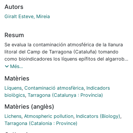
Autors
Giralt Esteve, Mireia
Resum
Se evalua la contaminación atmosférica de la llanura
litoral del Camp de Tarragona (Cataluña) tomando
como bioindicadores los líquens epífitos del algarrobo
(Ceratonia Siliqua). Se caracterizan ochenta y cinco
Més...
estaciones según diversos parámetros: índice de
Matèries
pureza atmosférica (IPA), recubrimiento medio global
(RMG) y nombres de especies. La combinación de los
Líquens
,
Contaminació atmosfèrica
,
Indicadors
datos obtenidos permite dividir el área estudiada en
biològics
,
Tarragona (Catalunya : Província)
seis zonas de isocontaminación. Por otra parte, se
Matèries (anglès)
clasifican 15 especies de líquenes y el alga
Pleurococcus en función de su resistencia a la
Lichens
,
Atmospheric pollution
,
Indicators (Biology)
,
contaminación atmosférica.
Tarragona (Catalonia : Province)