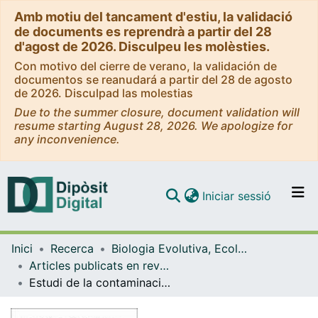
Amb motiu del tancament d'estiu, la validació
de documents es reprendrà a partir del 28
d'agost de 2026. Disculpeu les molèsties.
Con motivo del cierre de verano, la validación de
documentos se reanudará a partir del 28 de agosto
de 2026. Disculpad las molestias
Due to the summer closure, document validation will
resume starting August 28, 2026. We apologize for
any inconvenience.
(current)
Iniciar sessió
Comunitats i col·leccions
Inici
Recerca
Biologia Evolutiva, Ecologia i Ciències Ambientals
Navega per tot el DD
Articles publicats en revistes (Biologia Evolutiva, Ecologia i Ciències Ambientals)
Com publicar
Estudi de la contaminacio atmosferica de la plana del camp de Tarragona (Catalunya) prenent els liquens com a bioindicadors
Contacte