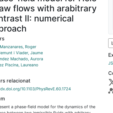
aw flows with arabitrary
ntrast II: numerical
proach
rs
 Manzanares, Roger
emunt i Viader, Jaume
E
ndez Machado, Aurora
J
ez Piscina, Laureano
C
rs relacionat
//dx.doi.org/10.1103/PhysRevE.60.1724
um
esent a phase-field model for the dynamics of the
ace between two inmiscible fluids with arbitrary