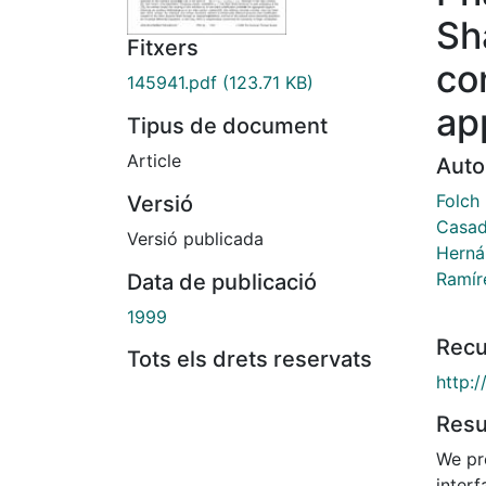
Sh
Fitxers
co
145941.pdf
(123.71 KB)
ap
Tipus de document
Article
Auto
Folch
Versió
Casad
Versió publicada
Herná
Ramír
Data de publicació
1999
Recu
Tots els drets reservats
http:
Res
We pr
interf