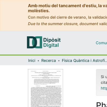
Amb motiu del tancament d'estiu, la v
molèsties.
Con motivo del cierre de verano, la valida
Due to the summer closure, document valid
Comuni
Inici
Recerca
Física Quàntica i As
Si 
cit
htt
Ph