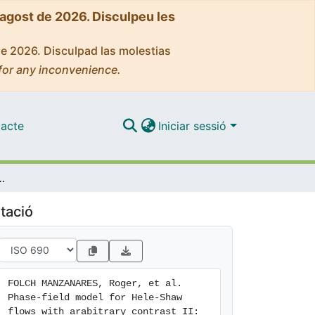
'agost de 2026. Disculpeu les
de 2026. Disculpad las molestias
for any inconvenience.
acte
Iniciar sessió
ith arabitrary contrast II: numerical approach
tació
FOLCH MANZANARES, Roger, et al. 
Phase-field model for Hele-Shaw 
flows with arabitrary contrast II: 