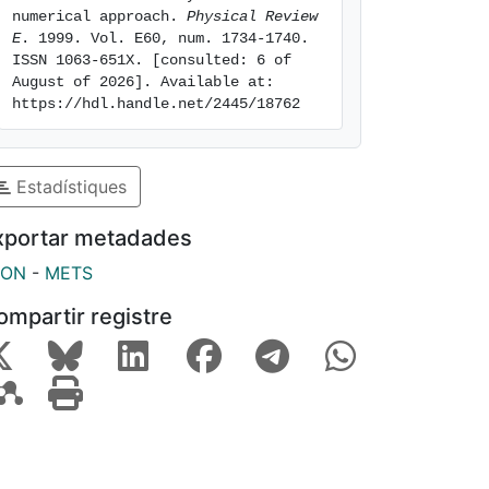
numerical approach. 
Physical Review 
E
. 1999. Vol. E60, num. 1734-1740. 
ISSN 1063-651X. [consulted: 6 of 
August of 2026]. Available at: 
https://hdl.handle.net/2445/18762
Estadístiques
xportar metadades
SON
-
METS
ompartir registre