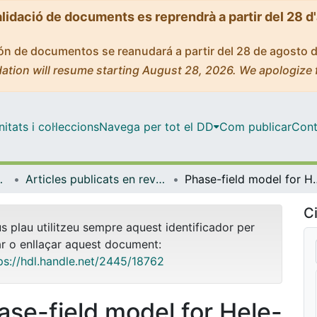
alidació de documents es reprendrà a partir del 28 d
ción de documentos se reanudará a partir del 28 de agosto 
ation will resume starting August 28, 2026. We apologize 
tats i col·leccions
Navega per tot el DD
Com publicar
Cont
trofísica
Articles publicats en revistes (Física Quàntica i Astrofísica)
Phase-field model for Hele-Shaw flows w
Ci
us plau utilitzeu sempre aquest identificador per
ar o enllaçar aquest document:
ps://hdl.handle.net/2445/18762
ase-field model for Hele-