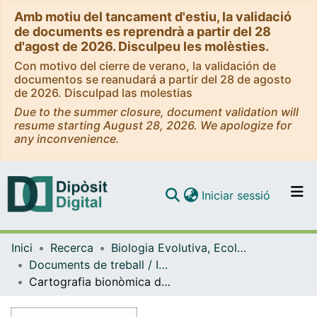
Amb motiu del tancament d'estiu, la validació
de documents es reprendrà a partir del 28
d'agost de 2026. Disculpeu les molèsties.
Con motivo del cierre de verano, la validación de
documentos se reanudará a partir del 28 de agosto
de 2026. Disculpad las molestias
Due to the summer closure, document validation will
resume starting August 28, 2026. We apologize for
any inconvenience.
(current)
Iniciar sessió
Comunitats i col·leccions
Inici
Recerca
Biologia Evolutiva, Ecologia i Ciències Ambientals
Navega per tot el DD
Documents de treball / Informes (Biologia Evolutiva, Ecologia i Ciències Ambientals)
Com publicar
Cartografia bionòmica del litoral submergit de la costa del Montgrí
Contacte