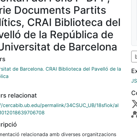
rie Documents Partits
ítics, CRAI Biblioteca del
velló de la República de
 Universitat de Barcelona
rs
sitat de Barcelona. CRAI Biblioteca del Pavelló de la
E
lica
J
C
rs relacionat
://cercabib.ub.edu/permalink/34CSUC_UB/18sfiok/al
1012018639706708
ripció
entació relacionada amb diverses organitzacions