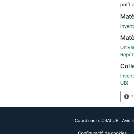
políti
Matè
Invent
Matè
Univer
Repúb
Col·
Invent
UB)
Pà
Coordinació:
CRAI UB
Avís l
Configuració de cookies