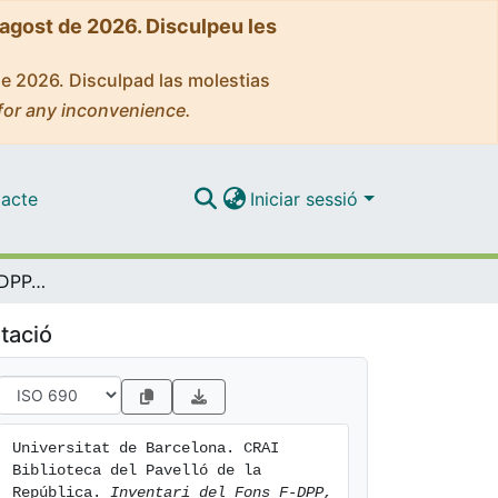
'agost de 2026. Disculpeu les
de 2026. Disculpad las molestias
for any inconvenience.
acte
Iniciar sessió
Inventari del Fons F-DPP, Sèrie Documents Partits Polítics, CRAI Biblioteca del Pavelló de la República de la Universitat de Barcelona
tació
Universitat de Barcelona. CRAI 
Biblioteca del Pavelló de la 
República. 
Inventari del Fons F-DPP, 