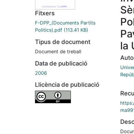
Sè
Fitxers
Pol
F-DPP_(Documents Partits
Politics).pdf
(113.41 KB)
Pa
Tipus de document
la
Document de treball
Auto
Data de publicació
Univer
2006
Repúb
Llicència de publicació
Recu
https
ma99
Desc
Docum