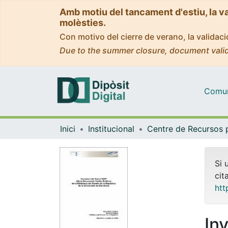
Amb motiu del tancament d'estiu, la v
molèsties.
Con motivo del cierre de verano, la valida
Due to the summer closure, document valid
Comuni
Inici
Institucional
Si 
cit
htt
In