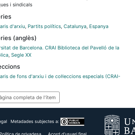
ques i sindicals
ries
aris d'arxiu
,
Partits polítics
,
Catalunya
,
Espanya
ries (anglès)
sitat de Barcelona. CRAI Biblioteca del Pavelló de la
lica
,
Segle XX
leccions
aris de fons d'arxiu i de col·leccions especials (CRAI-
gina completa de l'ítem
egal
Metadades subjectes a:
Política de privadesa
Acord d'usuari final