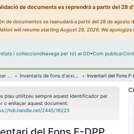
alidació de documents es reprendrà a partir del 28 d
ción de documentos se reanudará a partir del 28 de agosto 
ation will resume starting August 28, 2026. We apologize 
tats i col·leccions
Navega per tot el DD
Com publicar
Cont
Centre de Recursos per a l'Aprenentatge i la Investigació (CRAI-UB) - Institucional
Inventaris de fons d'arxiu i de col·leccions especials (CRAI-UB)
Ci
us plau utilitzeu sempre aquest identificador per
ar o enllaçar aquest document:
ps://hdl.handle.net/2445/18225
ventari del Fons F-DPP,