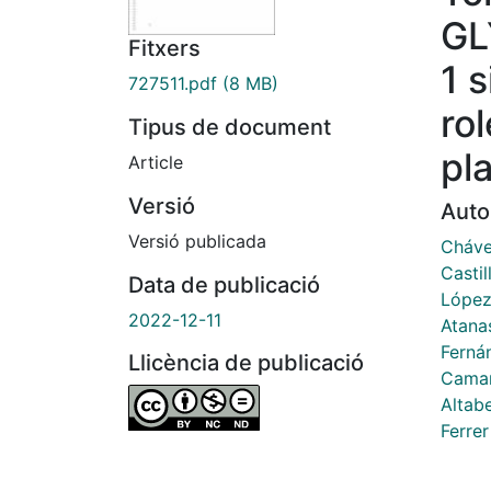
GL
Fitxers
1 s
727511.pdf
(8 MB)
rol
Tipus de document
pl
Article
Versió
Auto
Versió publicada
Cháve
Castil
Data de publicació
López
2022-12-11
Atana
Ferná
Llicència de publicació
Cama
Altabe
Ferrer