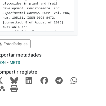
glycosides in plant and fruit 
development. 
Environmental and 
Experimental Botany
. 2022. Vol. 206, 
num. 105181. ISSN 0098-8472. 
[consulted: 8 of August of 2026]. 
Available at: 
https://hdl.handle.net/2445/193496
Estadístiques
xportar metadades
SON
-
METS
ompartir registre