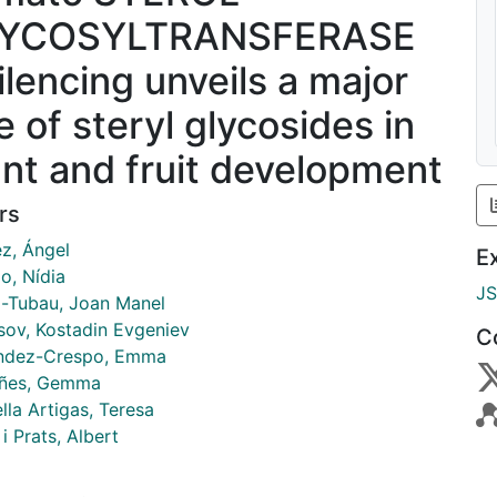
YCOSYLTRANSFERASE
ilencing unveils a major
e of steryl glycosides in
ant and fruit development
rs
z, Ángel
E
lo, Nídia
J
-Tubau, Joan Manel
sov, Kostadin Evgeniev
C
ndez-Crespo, Emma
ñes, Gemma
lla Artigas, Teresa
 i Prats, Albert