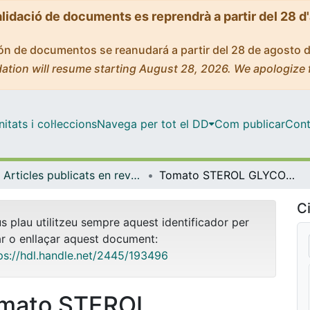
alidació de documents es reprendrà a partir del 28 d
ción de documentos se reanudará a partir del 28 de agosto 
ation will resume starting August 28, 2026. We apologize 
tats i col·leccions
Navega per tot el DD
Com publicar
Cont
Articles publicats en revistes (Bioquímica i Fisiologia)
Tomato STEROL GLYCOSYLTRANSFERASE 1 silencing unveils a major role of steryl glycosides in plant and fruit development
Ci
us plau utilitzeu sempre aquest identificador per
ar o enllaçar aquest document:
ps://hdl.handle.net/2445/193496
mato STEROL