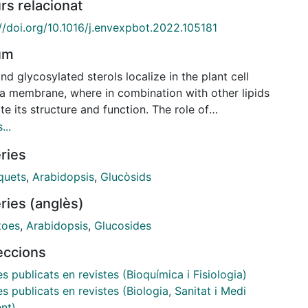
rs relacionat
://doi.org/10.1016/j.envexpbot.2022.105181
um
nd glycosylated sterols localize in the plant cell
a membrane, where in combination with other lipids
te its structure and function. The role of
sylated sterols in regulating membrane-associated
...
ical processes is more relevant in plants like tomato
ries
num lycopersicum), in which glycosylated sterols are
edominant sterols. A proper ratio of free sterols
quets
,
Arabidopsis
,
Glucòsids
 glycosylated sterols has proven to be essential for
ries (anglès)
r plant performance in several species, but almost
g is known in tomato. To assess the role of
toes
,
Arabidopsis
,
Glucosides
ylated sterols in tomato plant and fruit
leccions
opment, we generated transgenic lines of tomato
var Micro-Tom expressing two different amiRNAs
es publicats en revistes (Bioquímica i Fisiologia)
ed to silence STEROL GLYCOSYLTRANSFERASE 1,
es publicats en revistes (Biologia, Sanitat i Medi
ost actively expressed of the four genes encoding
nt)