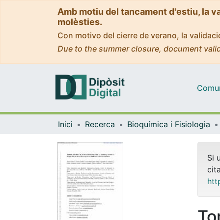
Amb motiu del tancament d'estiu, la v
molèsties.
Con motivo del cierre de verano, la valida
Due to the summer closure, document valid
Comuni
Inici
Recerca
Bioquímica i Fisiologia
Si 
cit
htt
To